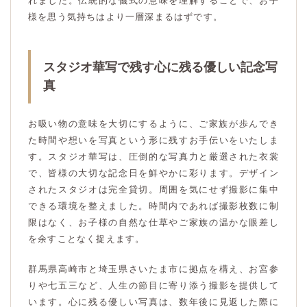
れました。伝統的な儀式の意味を理解することで、お子
様を思う気持ちはより一層深まるはずです。
スタジオ華写で残す心に残る優しい記念写
真
お吸い物の意味を大切にするように、ご家族が歩んでき
た時間や想いを写真という形に残すお手伝いをいたしま
す。スタジオ華写は、圧倒的な写真力と厳選された衣裳
で、皆様の大切な記念日を鮮やかに彩ります。デザイン
されたスタジオは完全貸切。周囲を気にせず撮影に集中
できる環境を整えました。時間内であれば撮影枚数に制
限はなく、お子様の自然な仕草やご家族の温かな眼差し
を余すことなく捉えます。
群馬県高崎市と埼玉県さいたま市に拠点を構え、お宮参
りや七五三など、人生の節目に寄り添う撮影を提供して
います。心に残る優しい写真は、数年後に見返した際に