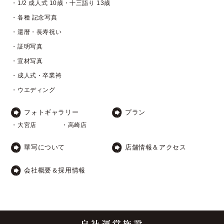
・1/2 成人式 10歳・十三詣り 13歳
・各種 記念写真
・還暦・長寿祝い
・証明写真
・宣材写真
・成人式・卒業袴
・ウエディング
フォトギャラリー
プラン
・大宮店
・高崎店
華写について
店舗情報＆アクセス
会社概要＆採用情報