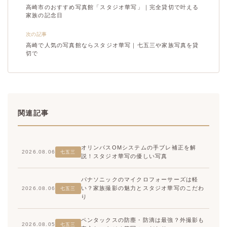
高崎市のおすすめ写真館「スタジオ華写」｜完全貸切で叶える
家族の記念日
次の記事
高崎で人気の写真館ならスタジオ華写｜七五三や家族写真を貸
切で
関連記事
オリンパスOMシステムの手ブレ補正を解
2026.08.06
七五三
説！スタジオ華写の優しい写真
パナソニックのマイクロフォーサーズは軽
い？家族撮影の魅力とスタジオ華写のこだわ
2026.08.06
七五三
り
ペンタックスの防塵・防滴は最強？外撮影も
2026.08.05
七五三