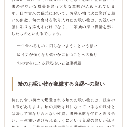
供の健やかな成長を願う大切な意味が込められていま
す。日本古来の儀式において、お吸い物は次に挙げる願
いの象徴。旬の食材を取り入れたお吸い物は、お祝いの
膳に彩りを添えるだけでなく、ご家族の深い愛情を形に
したものといえるでしょう。
一生食べるものに困らないようにという願い
吸う力が強くなり健やかに育つことへの祈り
旬の食材による邪気払いと健康祈願
蛤のお吸い物が象徴する良縁への願い
特にお食い初めで用意される蛤のお吸い物には、独自の
由来があります。蛤の貝殻は対になっているもの以外と
は決して重なり合わない性質。将来素敵な伴侶と巡り合
い、一生添い遂げられるようにという良縁の願いが託さ