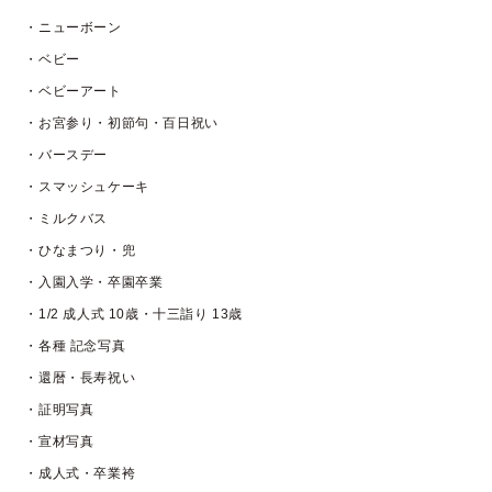
・ニューボーン
・ベビー
・ベビーアート
・お宮参り・初節句・百日祝い
・バースデー
・スマッシュケーキ
・ミルクバス
・ひなまつり・兜
・入園入学・卒園卒業
・1/2 成人式 10歳・十三詣り 13歳
・各種 記念写真
・還暦・長寿祝い
・証明写真
・宣材写真
・成人式・卒業袴