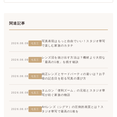
関連記事
写真表現はもっと自由でいい！スタジオ華写
2026.08.09
七五三
で楽しむ家族のカタチ
レンズ沼を抜け出す方法は？機材より大切な
2026.08.09
七五三
「最高の1枚」を残す秘訣
純正レンズとサードパーティの違いは？お子
2026.08.08
七五三
様の記念日を彩る写真の選び方
タムロン「便利ズーム」の元祖とスタジオ華
2026.08.08
七五三
写が紡ぐ家族の物語
Artレンズ（シグマ）の圧倒的画質とは？ス
2026.08.07
七五三
タジオ華写で最高の1枚を