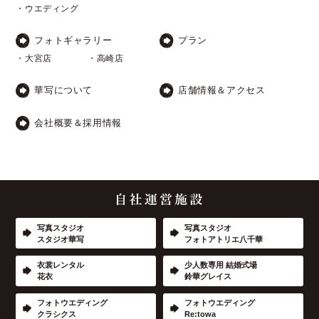
・ウエディング
フォトギャラリー
プラン
・大宮店
・高崎店
華写について
店舗情報＆アクセス
会社概要＆採用情報
写真スタジオ
写真スタジオ
スタジオ華写
フォトアトリエ八千華
衣裳レンタル
少人数専用 結婚式場
花衣
鈴華グレイス
フォトウエディング
フォトウエディング
クラシクス
Re:towa