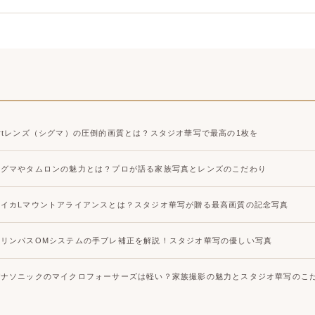
大宮店
大宮店
Artレンズ（シグマ）の圧倒的画質とは？スタジオ華写で最高の1枚を
シグマやタムロンの魅力とは？プロが語る家族写真とレンズのこだわり
ライカLマウントアライアンスとは？スタジオ華写が贈る最高画質の記念写真
オリンパスOMシステムの手ブレ補正を解説！スタジオ華写の優しい写真
パナソニックのマイクロフォーサーズは軽い？家族撮影の魅力とスタジオ華写のこ