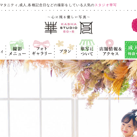
マタニティ,成人,各種記念日などの撮影をしている人気の
スタジオ華写
ィ
撮影メニュ
フォトギャラ
プラン
華写につい
店舗情報＆ア
成人式
ー
リー
て
クセス