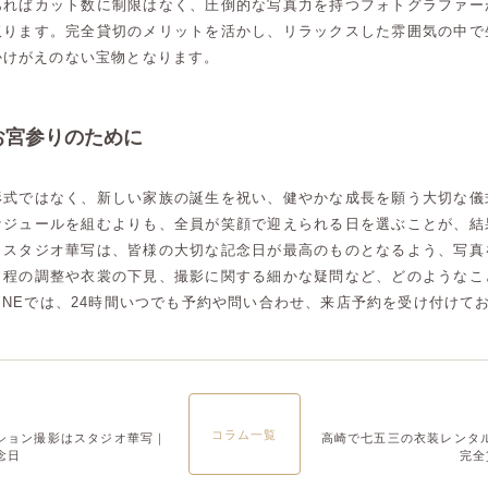
あればカット数に制限はなく、圧倒的な写真力を持つフォトグラファー
取ります。完全貸切のメリットを活かし、リラックスした雰囲気の中で
かけがえのない宝物となります。
お宮参りのために
形式ではなく、新しい家族の誕生を祝い、健やかな成長を願う大切な儀
ケジュールを組むよりも、全員が笑顔で迎えられる日を選ぶことが、結
。スタジオ華写は、皆様の大切な記念日が最高のものとなるよう、写真
日程の調整や衣裳の下見、撮影に関する細かな疑問など、どのようなこ
INEでは、24時間いつでも予約や問い合わせ、来店予約を受け付けて
コラム一覧
ション撮影はスタジオ華写｜
高崎で七五三の衣装レンタ
高崎店
高崎店
念日
完全