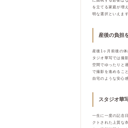
に固執する必要は
を立てる家庭が増
明な選択といえま
産後の負担
産後1ヶ月前後の
タジオ華写では撮
空間でゆったりと
で撮影を進めるこ
自宅のような安心
スタジオ華
一生に一度の記念
クトされた上質な