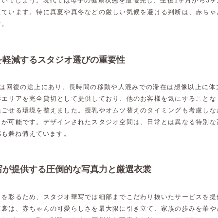
ないでしょう。現代では母子の健康状態を最優先し、生後1ヶ月から3ヶ
えています。特に真夏や真冬などの厳しい気候を避ける判断は、赤ちゃ
す。
を軽減するスタジオ選びの重要性
体は回復の途上にあり、長時間の移動や人混みでの滞在は想像以上に体
影エリアを完全貸切として提供しており、他のお客様を気にすることな
過ごせる環境を整えました。授乳やオムツ替えのタイミングも考慮しな
とが可能です。デザインされたスタジオ空間は、日常とは異なる特別な
感も兼ね備えています。
写が提供する圧倒的な写真力と厳選衣裳
日を彩るため、スタジオ華写では細部までこだわり抜いたサービスを提
衣裳は、赤ちゃんの可愛らしさを最大限に引き立て、家族の歩みを華や