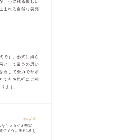
が、心に残る優しい
生まれる自然な笑顔
式です。形式に縛ら
果として最良の思い
を通じて全力でサポ
とでもお気軽にご相
おります。
次の記事
ルならスタジオ華写｜
貸切で心に残る1枚を