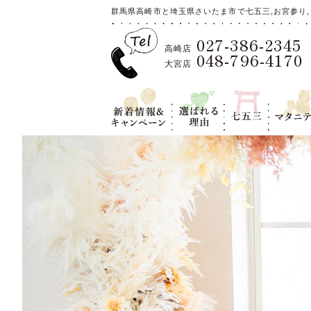
群馬県高崎市と埼玉県さいたま市で七五三,お宮参り,
027-386-2345
高崎店
048-796-4170
大宮店
新着情報＆キ
選ばれる理
七五三
マタニテ
ャンペーン
由