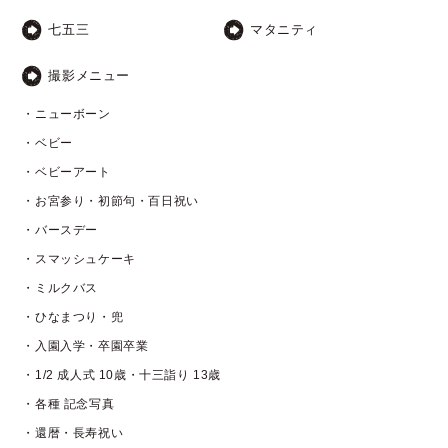
七五三
マタニティ
撮影メニュー
・ニューボーン
・ベビー
・ベビーアート
・お宮参り・初節句・百日祝い
・バースデー
・スマッシュケーキ
・ミルクバス
・ひなまつり・兜
・入園入学・卒園卒業
・1/2 成人式 10歳・十三詣り 13歳
・各種 記念写真
・還暦・長寿祝い