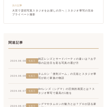
次の記事
大宮で貸切写真スタジオをお探しの方へ｜スタジオ華写の完全
プライベート撮影
関連記事
純正レンズとサードパーティの違いは？お子
2026.08.08
七五三
様の記念日を彩る写真の選び方
タムロン「便利ズーム」の元祖とスタジオ華
2026.08.08
七五三
写が紡ぐ家族の物語
Artレンズ（シグマ）の圧倒的画質とは？ス
2026.08.07
七五三
タジオ華写で最高の1枚を
シグマやタムロンの魅力とは？プロが語る家
2026.08.07
七五三