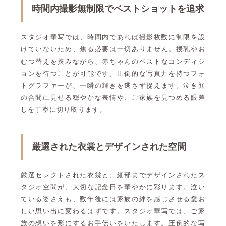
時間内撮影無制限でベストショットを追求
スタジオ華写では、時間内であれば撮影枚数に制限を設
けていないため、焦る必要は一切ありません。授乳やお
むつ替えを挟みながら、赤ちゃんのベストなコンディシ
ョンを待つことが可能です。圧倒的な写真力を持つフォ
トグラファーが、一瞬の輝きを逃さず捉えます。泣き顔
の合間に見せる穏やかな表情や、ご家族を見つめる眼差
しを丁寧に切り取ります。
厳選された衣裳とデザインされた空間
厳選セレクトされた衣裳と、細部までデザインされたス
タジオ空間が、大切な記念日を華やかに彩ります。泣い
ている姿さえも、数年後には家族の絆を感じさせる愛お
しい思い出に変わるはずです。スタジオ華写では、ご家
族の想いを形にするお手伝いをいたします。圧倒的な写