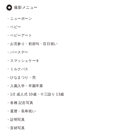
撮影メニュー
・ニューボーン
・ベビー
・ベビーアート
・お宮参り・初節句・百日祝い
・バースデー
・スマッシュケーキ
・ミルクバス
・ひなまつり・兜
・入園入学・卒園卒業
・1/2 成人式 10歳・十三詣り 13歳
・各種 記念写真
・還暦・長寿祝い
・証明写真
・宣材写真