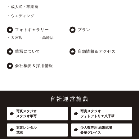
・成人式・卒業袴
・ウエディング
フォトギャラリー
プラン
・大宮店
・高崎店
華写について
店舗情報＆アクセス
会社概要＆採用情報
写真スタジオ
写真スタジオ
スタジオ華写
フォトアトリエ八千華
衣裳レンタル
少人数専用 結婚式場
花衣
鈴華グレイス