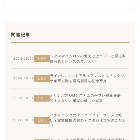
関連記事
シグマやタムロンの魅力とは？プロが語る家
2026.08.07
七五三
族写真とレンズのこだわり
ライカLマウントアライアンスとは？スタジ
2026.08.06
七五三
オ華写が贈る最高画質の記念写真
オリンパスOMシステムの手ブレ補正を解
2026.08.06
七五三
説！スタジオ華写の優しい写真
パナソニックのマイクロフォーサーズは軽
い？家族撮影の魅力とスタジオ華写のこだわ
2026.08.06
七五三
り
ペンタックスの防塵・防滴は最強？外撮影も