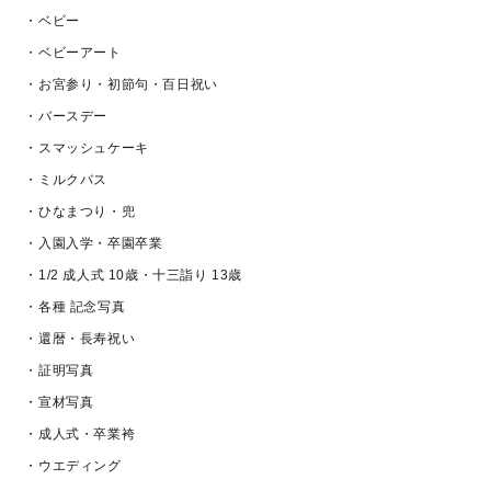
・ベビー
・ベビーアート
・お宮参り・初節句・百日祝い
・バースデー
・スマッシュケーキ
・ミルクバス
・ひなまつり・兜
・入園入学・卒園卒業
・1/2 成人式 10歳・十三詣り 13歳
・各種 記念写真
・還暦・長寿祝い
・証明写真
・宣材写真
・成人式・卒業袴
・ウエディング