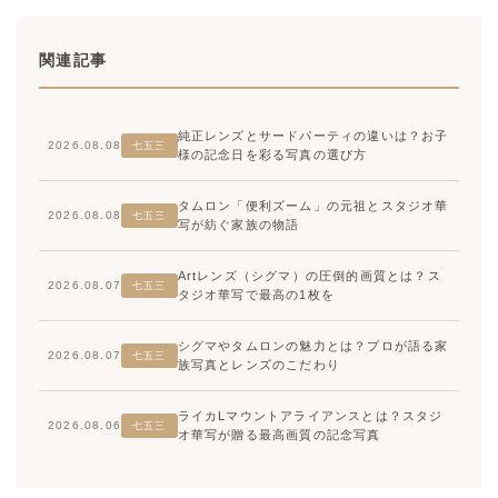
関連記事
純正レンズとサードパーティの違いは？お子
2026.08.08
七五三
様の記念日を彩る写真の選び方
タムロン「便利ズーム」の元祖とスタジオ華
2026.08.08
七五三
写が紡ぐ家族の物語
Artレンズ（シグマ）の圧倒的画質とは？ス
2026.08.07
七五三
タジオ華写で最高の1枚を
シグマやタムロンの魅力とは？プロが語る家
2026.08.07
七五三
族写真とレンズのこだわり
ライカLマウントアライアンスとは？スタジ
2026.08.06
七五三
オ華写が贈る最高画質の記念写真