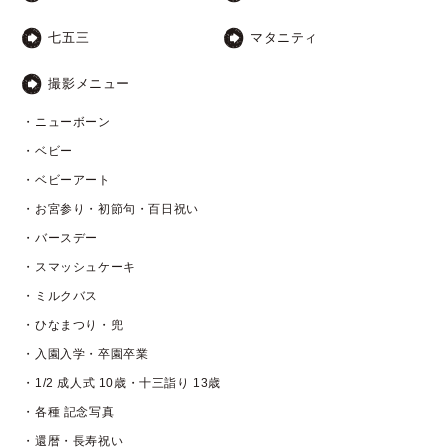
七五三
マタニティ
撮影メニュー
・ニューボーン
・ベビー
・ベビーアート
・お宮参り・初節句・百日祝い
・バースデー
・スマッシュケーキ
・ミルクバス
・ひなまつり・兜
・入園入学・卒園卒業
・1/2 成人式 10歳・十三詣り 13歳
・各種 記念写真
・還暦・長寿祝い