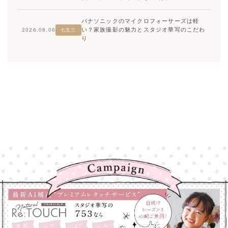
パナソニックのマイクロフォーサーズは軽
い？家族撮影の魅力とスタジオ華写のこだわ
2026.08.06
七五三
り
高崎店
高崎店
大宮店
大宮店