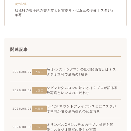
次の記事
初穂料の熨斗紙の書き方とお宮参り・七五三の準備｜スタジオ
華写
関連記事
Artレンズ（シグマ）の圧倒的画質とは？ス
2026.08.07
七五三
タジオ華写で最高の1枚を
シグマやタムロンの魅力とは？プロが語る家
2026.08.07
七五三
族写真とレンズのこだわり
ライカLマウントアライアンスとは？スタジ
2026.08.06
七五三
オ華写が贈る最高画質の記念写真
オリンパスOMシステムの手ブレ補正を解
2026.08.06
七五三
説！スタジオ華写の優しい写真