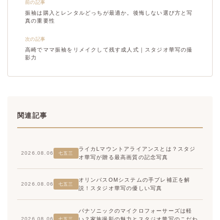
前の記事
振袖は購入とレンタルどっちが最適か。後悔しない選び方と写
真の重要性
次の記事
高崎でママ振袖をリメイクして残す成人式｜スタジオ華写の撮
影力
関連記事
ライカLマウントアライアンスとは？スタジ
2026.08.06
七五三
オ華写が贈る最高画質の記念写真
オリンパスOMシステムの手ブレ補正を解
2026.08.06
七五三
説！スタジオ華写の優しい写真
パナソニックのマイクロフォーサーズは軽
い？家族撮影の魅力とスタジオ華写のこだわ
2026.08.06
七五三