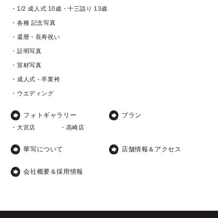
・1/2 成人式 10歳・十三詣り 13歳
・各種 記念写真
・還暦・長寿祝い
・証明写真
・宣材写真
・成人式・卒業袴
・ウエディング
フォトギャラリー
プラン
・大宮店
・高崎店
華写について
店舗情報＆アクセス
会社概要＆採用情報