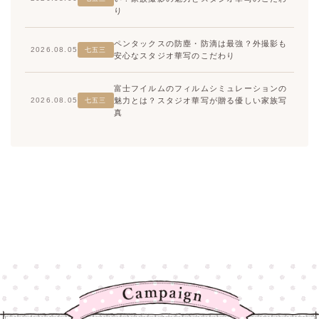
り
ペンタックスの防塵・防滴は最強？外撮影も
2026.08.05
七五三
安心なスタジオ華写のこだわり
富士フイルムのフィルムシミュレーションの
魅力とは？スタジオ華写が贈る優しい家族写
2026.08.05
七五三
真
高崎店
高崎店
大宮店
大宮店