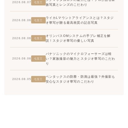
2026.08.07
七五三
族写真とレンズのこだわり
ライカLマウントアライアンスとは？スタジ
2026.08.06
七五三
オ華写が贈る最高画質の記念写真
オリンパスOMシステムの手ブレ補正を解
2026.08.06
七五三
説！スタジオ華写の優しい写真
パナソニックのマイクロフォーサーズは軽
い？家族撮影の魅力とスタジオ華写のこだわ
2026.08.06
七五三
り
ペンタックスの防塵・防滴は最強？外撮影も
2026.08.05
七五三
安心なスタジオ華写のこだわり