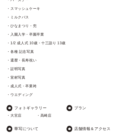
・スマッシュケーキ
・ミルクバス
・ひなまつり・兜
・入園入学・卒園卒業
・1/2 成人式 10歳・十三詣り 13歳
・各種 記念写真
・還暦・長寿祝い
・証明写真
・宣材写真
・成人式・卒業袴
・ウエディング
フォトギャラリー
プラン
・大宮店
・高崎店
華写について
店舗情報＆アクセス