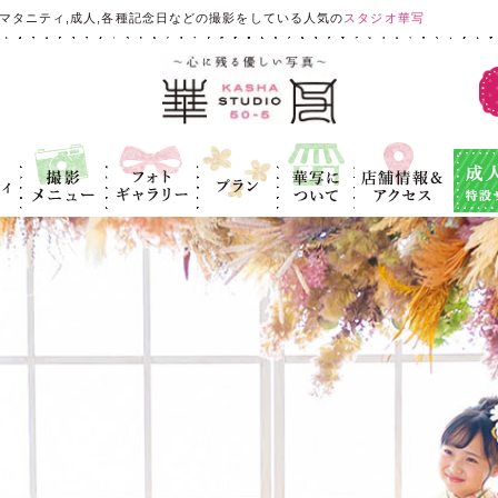
マタニティ,成人,各種記念日などの撮影をしている人気の
スタジオ華写
ィ
撮影メニュ
フォトギャラ
プラン
華写につい
店舗情報＆ア
成人式
ー
リー
て
クセス