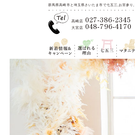
群馬県高崎市と埼玉県さいたま市で七五三,お宮参り,
027-386-2345
高崎店
048-796-4170
大宮店
新着情報＆キ
選ばれる理
七五三
マタニテ
ャンペーン
由