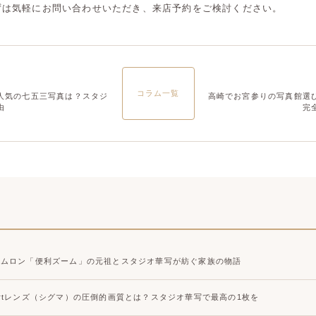
ずは気軽にお問い合わせいただき、来店予約をご検討ください。
大宮店
大宮店
コラム一覧
人気の七五三写真は？スタジ
高崎でお宮参りの写真館選
由
完
タムロン「便利ズーム」の元祖とスタジオ華写が紡ぐ家族の物語
Artレンズ（シグマ）の圧倒的画質とは？スタジオ華写で最高の1枚を