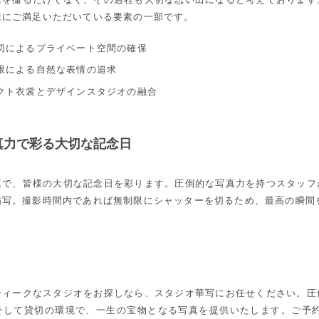
様にご満足いただいている要素の一部です。
切によるプライベート空間の確保
限による自然な表情の追求
クト衣裳とデザインスタジオの融合
真力で彩る大切な記念日
真で、皆様の大切な記念日を彩ります。圧倒的な写真力を持つスタッフ
描写。撮影時間内であれば無制限にシャッターを切るため、最高の瞬間
ティークなスタジオをお探しなら、スタジオ華写にお任せください。圧
高崎店
高崎店
そして貸切の環境で、一生の宝物となる写真を提供いたします。ご予約や