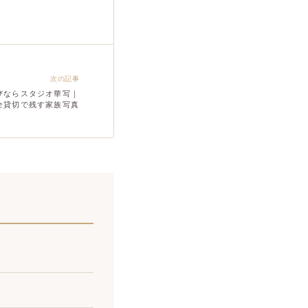
次の記事
びならスタジオ華写｜
全貸切で残す家族写真