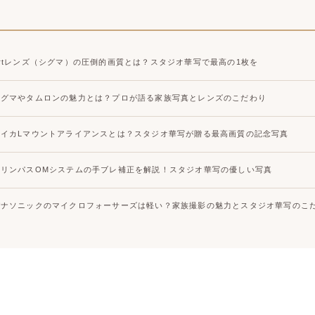
Artレンズ（シグマ）の圧倒的画質とは？スタジオ華写で最高の1枚を
シグマやタムロンの魅力とは？プロが語る家族写真とレンズのこだわり
ライカLマウントアライアンスとは？スタジオ華写が贈る最高画質の記念写真
オリンパスOMシステムの手ブレ補正を解説！スタジオ華写の優しい写真
パナソニックのマイクロフォーサーズは軽い？家族撮影の魅力とスタジオ華写のこ