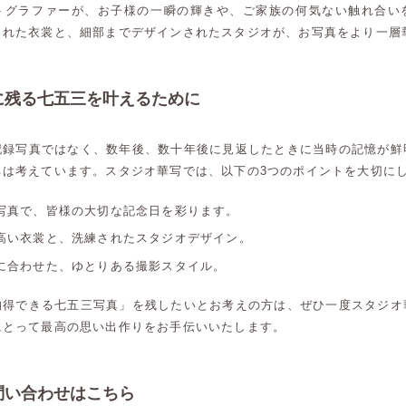
トグラファーが、お子様の一瞬の輝きや、ご家族の何気ない触れ合い
された衣裳と、細部までデザインされたスタジオが、お写真をより一層
に残る七五三を叶えるために
記録写真ではなく、数年後、数十年後に見返したときに当時の記憶が鮮
ちは考えています。スタジオ華写では、以下の3つのポイントを大切に
写真で、皆様の大切な記念日を彩ります。
高い衣裳と、洗練されたスタジオデザイン。
に合わせた、ゆとりある撮影スタイル。
納得できる七五三写真」を残したいとお考えの方は、ぜひ一度スタジオ
にとって最高の思い出作りをお手伝いいたします。
高崎店
高崎店
問い合わせはこちら