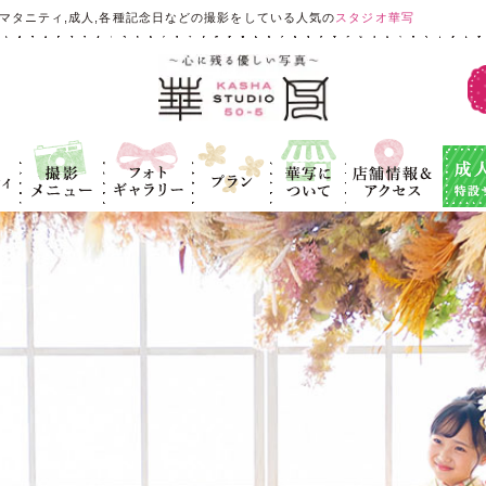
マタニティ,成人,各種記念日などの撮影をしている人気の
スタジオ華写
ィ
撮影メニュ
フォトギャラ
プラン
華写につい
店舗情報＆ア
成人式
ー
リー
て
クセス