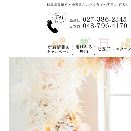
群馬県高崎市と埼玉県さいたま市で七五三,お宮参り,
027-386-2345
高崎店
048-796-4170
大宮店
新着情報＆キ
選ばれる理
七五三
マタニテ
ャンペーン
由