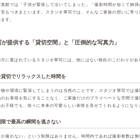
写真館では「子供が緊張して泣いてしまった」「撮影時間が短くて納得
不安もつきまといます。スタジオ華写では、そんなご家族の想いに寄り
います。
写が提供する「貸切空間」と「圧倒的な写真力」
の方に選ばれているスタジオ華写には、他にはない独自のこだわりがあ
完全貸切でリラックスした時間を
着物や環境に緊張してしまうのは当然のことです。スタジオ華写では撮
他のお客様を気にすることなく、ご家族だけのプライベートな空間で撮
のお子様でも、徐々に本来の可愛らしい表情を見せてくれるようになり
無制限で最高の瞬間を逃さない
しか撮れない」という制限はありません。時間内であれば撮影枚数は無