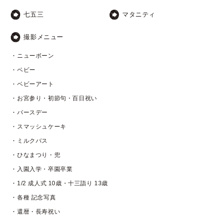
七五三
マタニティ
撮影メニュー
・ニューボーン
・ベビー
・ベビーアート
・お宮参り・初節句・百日祝い
・バースデー
・スマッシュケーキ
・ミルクバス
・ひなまつり・兜
・入園入学・卒園卒業
・1/2 成人式 10歳・十三詣り 13歳
・各種 記念写真
・還暦・長寿祝い