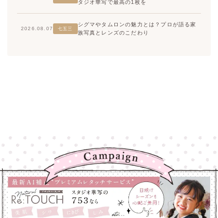
タジオ華写で最高の1枚を
シグマやタムロンの魅力とは？プロが語る家
2026.08.07
七五三
族写真とレンズのこだわり
高崎店
高崎店
大宮店
大宮店