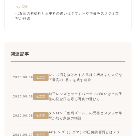
次の記事
七五三の初穂料と玉串料の違いは？マナーや準備をスタジオ華
写が解説
関連記事
レンズ沼を抜け出す方法は？機材より大切な
2026.08.09
七五三
「最高の1枚」を残す秘訣
純正レンズとサードパーティの違いは？お子
2026.08.08
七五三
様の記念日を彩る写真の選び方
タムロン「便利ズーム」の元祖とスタジオ華
2026.08.08
七五三
写が紡ぐ家族の物語
Artレンズ（シグマ）の圧倒的画質とは？ス
2026.08.07
七五三