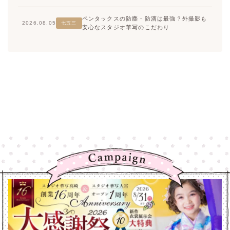
ペンタックスの防塵・防滴は最強？外撮影も
2026.08.05
七五三
安心なスタジオ華写のこだわり
高崎店
高崎店
大宮店
大宮店