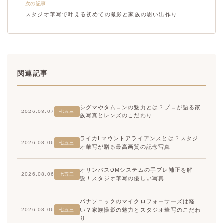
次の記事
スタジオ華写で叶える初めての撮影と家族の思い出作り
関連記事
シグマやタムロンの魅力とは？プロが語る家
2026.08.07
七五三
族写真とレンズのこだわり
ライカLマウントアライアンスとは？スタジ
2026.08.06
七五三
オ華写が贈る最高画質の記念写真
オリンパスOMシステムの手ブレ補正を解
2026.08.06
七五三
説！スタジオ華写の優しい写真
パナソニックのマイクロフォーサーズは軽
い？家族撮影の魅力とスタジオ華写のこだわ
2026.08.06
七五三
り