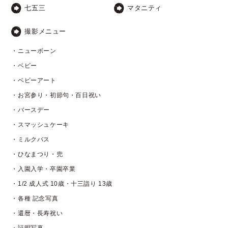
七五三
マタニティ
撮影メニュー
・ニューボーン
・ベビー
・ベビーアート
・お宮参り・初節句・百日祝い
・バースデー
・スマッシュケーキ
・ミルクバス
・ひなまつり・兜
・入園入学・卒園卒業
・1/2 成人式 10歳・十三詣り 13歳
・各種 記念写真
・還暦・長寿祝い
・証明写真