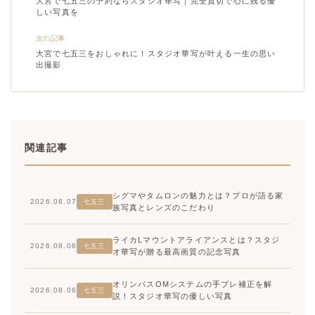
大宮で七五三の予約ならスタジオ華写｜完全貸切で心に残る優
しい写真を
次の記事
大宮で七五三をおしゃれに！スタジオ華写が叶える一生の思い
出撮影
関連記事
シグマやタムロンの魅力とは？プロが語る家
2026.08.07
七五三
族写真とレンズのこだわり
ライカLマウントアライアンスとは？スタジ
2026.08.06
七五三
オ華写が贈る最高画質の記念写真
オリンパスOMシステムの手ブレ補正を解
2026.08.06
七五三
説！スタジオ華写の優しい写真