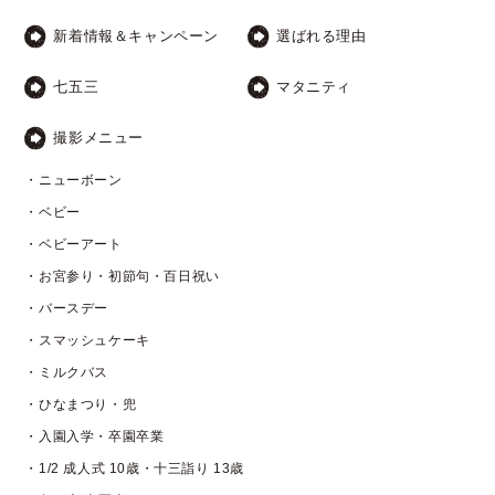
新着情報＆キャンペーン
選ばれる理由
七五三
マタニティ
撮影メニュー
・ニューボーン
・ベビー
・ベビーアート
・お宮参り・初節句・百日祝い
・バースデー
・スマッシュケーキ
・ミルクバス
・ひなまつり・兜
・入園入学・卒園卒業
・1/2 成人式 10歳・十三詣り 13歳