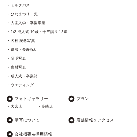
・ミルクバス
・ひなまつり・兜
・入園入学・卒園卒業
・1/2 成人式 10歳・十三詣り 13歳
・各種 記念写真
・還暦・長寿祝い
・証明写真
・宣材写真
・成人式・卒業袴
・ウエディング
フォトギャラリー
プラン
・大宮店
・高崎店
華写について
店舗情報＆アクセス
会社概要＆採用情報