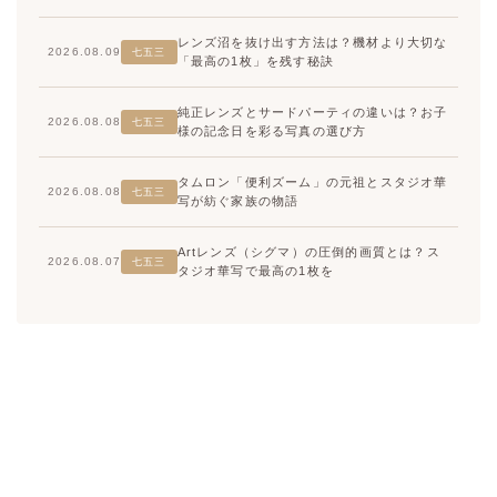
レンズ沼を抜け出す方法は？機材より大切な
2026.08.09
七五三
「最高の1枚」を残す秘訣
純正レンズとサードパーティの違いは？お子
2026.08.08
七五三
様の記念日を彩る写真の選び方
タムロン「便利ズーム」の元祖とスタジオ華
2026.08.08
七五三
写が紡ぐ家族の物語
Artレンズ（シグマ）の圧倒的画質とは？ス
2026.08.07
七五三
タジオ華写で最高の1枚を