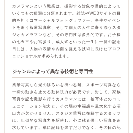
カメラマンという職業は、撮影する対象や目的によって
いくつもの種類に分類されます。雑誌やWEBサイトの目
的を担うコマーシャルフォトグラファー、事件やイベン
トを追う報道写真家、そして個人の人生に寄り添うスタ
ジオカメラマンなど、その専門性は多角的です。お子様
の七五三やお宮参り、成人式といった一生に一度の記念
日には、人物の表情や内面を捉える技術に長けたプロフ
ェッショナルが求められます。
ジャンルによって異なる技術と専門性
風景写真なら光の移ろいを待つ忍耐、スポーツ写真なら
一瞬の動きを止める動体視力が必要です。対して、家族
写真や記念撮影を行うカメラマンには、被写体とのコミ
ュニケーション能力と、その場の幸福感を最大化する演
出力が欠かせません。スタジオ華写に在籍するスタッフ
は、圧倒的な写真力を駆使し、心に残る優しい写真を追
求しています。単に記録を残すだけでなく、その日の記