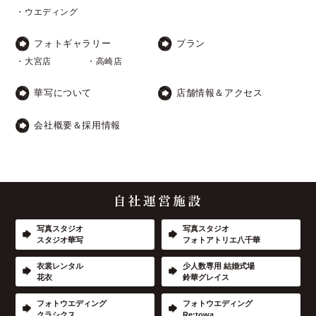
・ウエディング
フォトギャラリー
プラン
・大宮店
・高崎店
華写について
店舗情報＆アクセス
会社概要＆採用情報
写真スタジオ
写真スタジオ
スタジオ華写
フォトアトリエ八千華
衣裳レンタル
少人数専用 結婚式場
花衣
鈴華グレイス
フォトウエディング
フォトウエディング
クラシクス
Re:towa