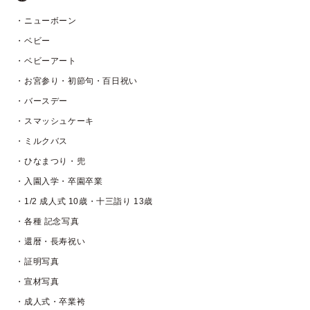
・ニューボーン
・ベビー
・ベビーアート
・お宮参り・初節句・百日祝い
・バースデー
・スマッシュケーキ
・ミルクバス
・ひなまつり・兜
・入園入学・卒園卒業
・1/2 成人式 10歳・十三詣り 13歳
・各種 記念写真
・還暦・長寿祝い
・証明写真
・宣材写真
・成人式・卒業袴