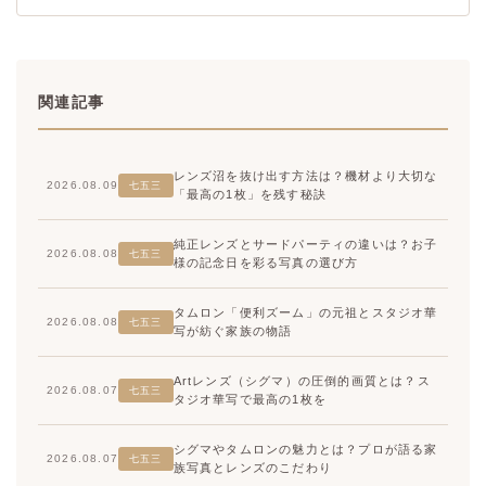
関連記事
レンズ沼を抜け出す方法は？機材より大切な
2026.08.09
七五三
「最高の1枚」を残す秘訣
純正レンズとサードパーティの違いは？お子
2026.08.08
七五三
様の記念日を彩る写真の選び方
タムロン「便利ズーム」の元祖とスタジオ華
2026.08.08
七五三
写が紡ぐ家族の物語
Artレンズ（シグマ）の圧倒的画質とは？ス
2026.08.07
七五三
タジオ華写で最高の1枚を
シグマやタムロンの魅力とは？プロが語る家
2026.08.07
七五三
族写真とレンズのこだわり