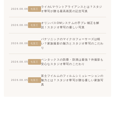
ライカLマウントアライアンスとは？スタジ
2026.08.06
七五三
オ華写が贈る最高画質の記念写真
オリンパスOMシステムの手ブレ補正を解
2026.08.06
七五三
説！スタジオ華写の優しい写真
パナソニックのマイクロフォーサーズは軽
い？家族撮影の魅力とスタジオ華写のこだわ
2026.08.06
七五三
り
ペンタックスの防塵・防滴は最強？外撮影も
2026.08.05
七五三
安心なスタジオ華写のこだわり
富士フイルムのフィルムシミュレーションの
魅力とは？スタジオ華写が贈る優しい家族写
2026.08.05
七五三
真