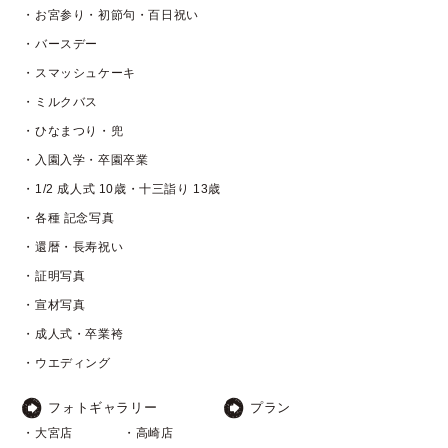
・お宮参り・初節句・百日祝い
・バースデー
・スマッシュケーキ
・ミルクバス
・ひなまつり・兜
・入園入学・卒園卒業
・1/2 成人式 10歳・十三詣り 13歳
・各種 記念写真
・還暦・長寿祝い
・証明写真
・宣材写真
・成人式・卒業袴
・ウエディング
フォトギャラリー
プラン
・大宮店
・高崎店