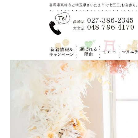
群馬県高崎市と埼玉県さいたま市で七五三,お宮参り,
027-386-2345
高崎店
048-796-4170
大宮店
新着情報＆キ
選ばれる理
七五三
マタニテ
ャンペーン
由