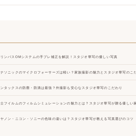
大宮店
大宮店
オリンパスOMシステムの手ブレ補正を解説！スタジオ華写の優しい写真
パナソニックのマイクロフォーサーズは軽い？家族撮影の魅力とスタジオ華写のこ
ペンタックスの防塵・防滴は最強？外撮影も安心なスタジオ華写のこだわり
富士フイルムのフィルムシミュレーションの魅力とは？スタジオ華写が贈る優しい
キヤノン・ニコン・ソニーの色味の違いは？スタジオ華写が教える写真選びのコツ