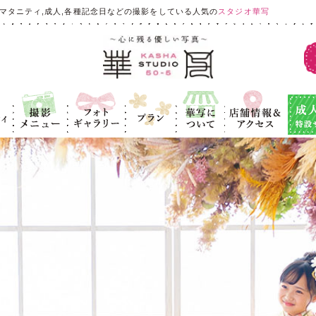
マタニティ,成人,各種記念日などの撮影をしている人気の
スタジオ華写
ィ
撮影メニュ
フォトギャラ
プラン
華写につい
店舗情報＆ア
成人式
ー
リー
て
クセス