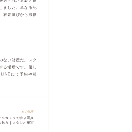
厳選された衣装と細
しました。単なる記
。衣装選びから撮影
のない財産だ。スタ
する場所です。優し
INEにて予約や相
。
次の記事
ールカメラで学ぶ写真
の魅力｜スタジオ華写