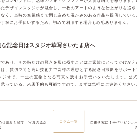
真をコンセプトに、熟練のフォトグラファーが大切な瞬間を彩ります。
いたデザインスタジオが融合し、一枚のアートのような仕上がりを追求
はなく、当時の空気感まで閉じ込めた温かみのある作品を提供している
が丁寧にお手伝いするため、初めて利用する場合も心配ありません。
切な記念日はスタジオ華写さいたま店へ
瞬であり、その時だけの輝きを形に残すことはご家族にとってかけがえ
店は、貸切空間と高い技術力で皆様の理想とする記念日撮影をサポート
タジオで、一生の宝物となる写真を残すお手伝いをいたします。公式L
を承っている。来店予約も可能ですので、まずは気軽にご連絡ください
コラム一覧
の仕組みと雑学｜写真の原点
自由研究に！手作りピンホ
高崎店
高崎店
う