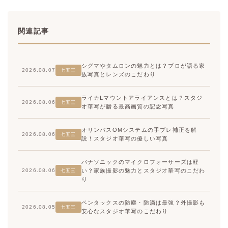
関連記事
シグマやタムロンの魅力とは？プロが語る家
2026.08.07
七五三
族写真とレンズのこだわり
ライカLマウントアライアンスとは？スタジ
2026.08.06
七五三
オ華写が贈る最高画質の記念写真
オリンパスOMシステムの手ブレ補正を解
2026.08.06
七五三
説！スタジオ華写の優しい写真
パナソニックのマイクロフォーサーズは軽
い？家族撮影の魅力とスタジオ華写のこだわ
2026.08.06
七五三
り
ペンタックスの防塵・防滴は最強？外撮影も
2026.08.05
七五三
安心なスタジオ華写のこだわり