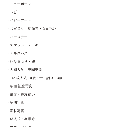
・ニューボーン
・ベビー
・ベビーアート
・お宮参り・初節句・百日祝い
・バースデー
・スマッシュケーキ
・ミルクバス
・ひなまつり・兜
・入園入学・卒園卒業
・1/2 成人式 10歳・十三詣り 13歳
・各種 記念写真
・還暦・長寿祝い
・証明写真
・宣材写真
・成人式・卒業袴