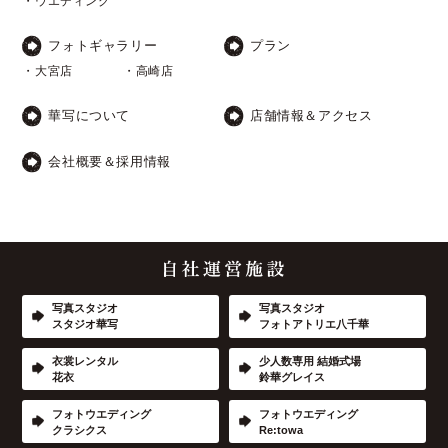
・ウエディング
フォトギャラリー
プラン
・大宮店
・高崎店
華写について
店舗情報＆アクセス
会社概要＆採用情報
写真スタジオ
写真スタジオ
スタジオ華写
フォトアトリエ八千華
衣裳レンタル
少人数専用 結婚式場
花衣
鈴華グレイス
フォトウエディング
フォトウエディング
クラシクス
Re:towa