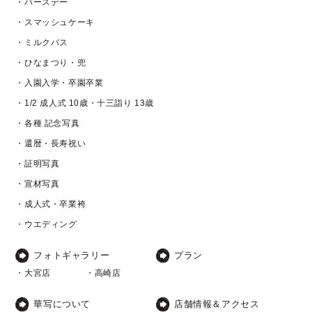
・バースデー
・スマッシュケーキ
・ミルクバス
・ひなまつり・兜
・入園入学・卒園卒業
・1/2 成人式 10歳・十三詣り 13歳
・各種 記念写真
・還暦・長寿祝い
・証明写真
・宣材写真
・成人式・卒業袴
・ウエディング
フォトギャラリー
プラン
・大宮店
・高崎店
華写について
店舗情報＆アクセス