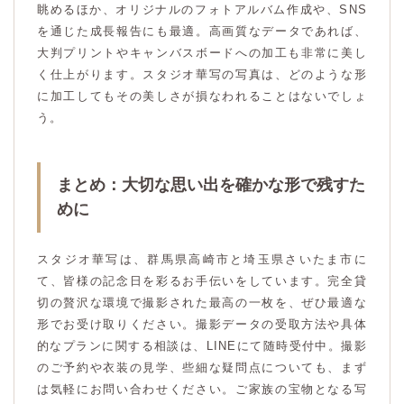
眺めるほか、オリジナルのフォトアルバム作成や、SNS
を通じた成長報告にも最適。高画質なデータであれば、
大判プリントやキャンバスボードへの加工も非常に美し
く仕上がります。スタジオ華写の写真は、どのような形
に加工してもその美しさが損なわれることはないでしょ
う。
まとめ：大切な思い出を確かな形で残すた
めに
スタジオ華写は、群馬県高崎市と埼玉県さいたま市に
て、皆様の記念日を彩るお手伝いをしています。完全貸
切の贅沢な環境で撮影された最高の一枚を、ぜひ最適な
形でお受け取りください。撮影データの受取方法や具体
的なプランに関する相談は、LINEにて随時受付中。撮影
のご予約や衣装の見学、些細な疑問点についても、まず
は気軽にお問い合わせください。ご家族の宝物となる写