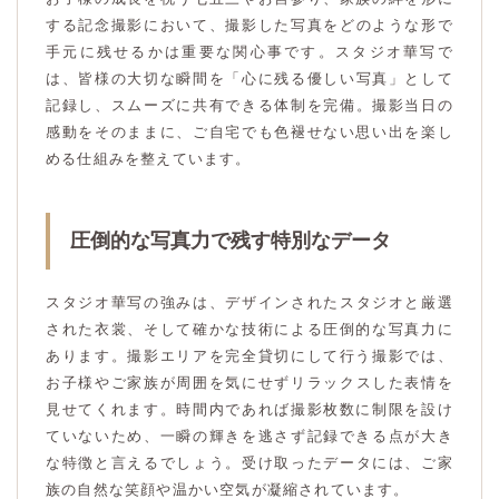
する記念撮影において、撮影した写真をどのような形で
手元に残せるかは重要な関心事です。スタジオ華写で
は、皆様の大切な瞬間を「心に残る優しい写真」として
記録し、スムーズに共有できる体制を完備。撮影当日の
感動をそのままに、ご自宅でも色褪せない思い出を楽し
める仕組みを整えています。
圧倒的な写真力で残す特別なデータ
スタジオ華写の強みは、デザインされたスタジオと厳選
された衣裳、そして確かな技術による圧倒的な写真力に
あります。撮影エリアを完全貸切にして行う撮影では、
お子様やご家族が周囲を気にせずリラックスした表情を
見せてくれます。時間内であれば撮影枚数に制限を設け
ていないため、一瞬の輝きを逃さず記録できる点が大き
な特徴と言えるでしょう。受け取ったデータには、ご家
族の自然な笑顔や温かい空気が凝縮されています。