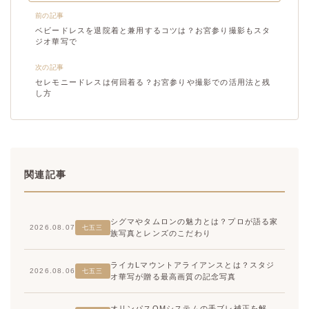
前の記事
ベビードレスを退院着と兼用するコツは？お宮参り撮影もスタ
ジオ華写で
次の記事
セレモニードレスは何回着る？お宮参りや撮影での活用法と残
し方
関連記事
シグマやタムロンの魅力とは？プロが語る家
2026.08.07
七五三
族写真とレンズのこだわり
ライカLマウントアライアンスとは？スタジ
2026.08.06
七五三
オ華写が贈る最高画質の記念写真
オリンパスOMシステムの手ブレ補正を解