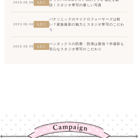
2026.08.06
七五三
説！スタジオ華写の優しい写真
パナソニックのマイクロフォーサーズは軽
い？家族撮影の魅力とスタジオ華写のこだわ
2026.08.06
七五三
り
ペンタックスの防塵・防滴は最強？外撮影も
2026.08.05
七五三
安心なスタジオ華写のこだわり
高崎店
高崎店
大宮店
大宮店