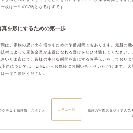
た一枚は一生の宝物となるはずです。
写真を形にするための第一歩
時間は、家族の思い出を増やすための準備期間でもあります。最新の機
の技術によって家族全員が主役になれる喜びをぜひ体験してください。
県さいたま市にて、皆様の幸せな瞬間を形にするお手伝いをしておりま
店予約については、LINEからお気軽にお問い合わせいただけます。大
ずは一度ご連絡ください。
コラム一覧
でクチコミ高評価！スタジオ
高崎の写真スタジオで人気
高崎店
高崎店