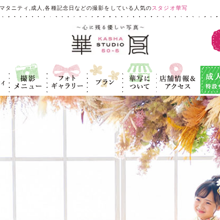
マタニティ,成人,各種記念日などの撮影をしている人気の
スタジオ華写
ィ
撮影メニュ
フォトギャラ
プラン
華写につい
店舗情報＆ア
成人式
ー
リー
て
クセス