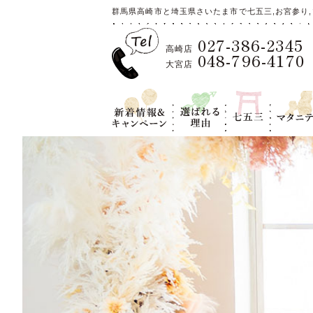
群馬県高崎市と埼玉県さいたま市で七五三,お宮参り,
027-386-2345
高崎店
048-796-4170
大宮店
新着情報＆キ
選ばれる理
七五三
マタニテ
ャンペーン
由