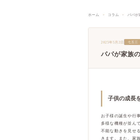
ホーム
コラム
パパが
2025年5月2日
七五三
パパが家族
子供の成長
お子様の誕生や行
多様な機種が並ん
不能な動きを見せ
きます。また、家