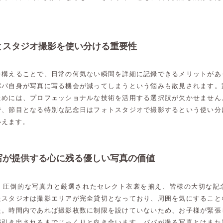
とスタジオ撮影を使い分ける重要性
を構えることで、日常の何気ない瞬間を詳細に記録できるメリットがあ
パパ自身が写真に写る機会が減ってしまうという悩みも散見されます。
ためには、プロフェッショナルな技術を活用する選択肢が欠かせません
で、節目となる特別な記念日はフォトスタジオで撮影するという使い分
いえます。
写が提供する心に残る優しい写真の価値
、圧倒的な写真力と厳選されたセレクト衣裳を揃え、皆様の大切な記
たスタジオは撮影エリアが完全貸切となっており、周囲を気にすること
た。時間内であれば撮影枚数に制限を設けていないため、お子様が緊張
が引き出されるまでじっくりと向き合います。パパが撮る写真とはまた