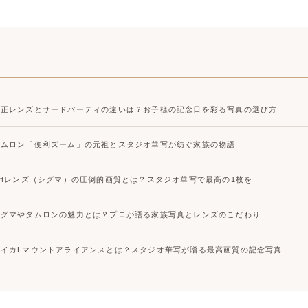
大宮店
大宮店
純正レンズとサードパーティの違いは？お子様の記念日を彩る写真の選び方
タムロン「便利ズーム」の元祖とスタジオ華写が紡ぐ家族の物語
Artレンズ（シグマ）の圧倒的画質とは？スタジオ華写で最高の1枚を
シグマやタムロンの魅力とは？プロが語る家族写真とレンズのこだわり
ライカLマウントアライアンスとは？スタジオ華写が贈る最高画質の記念写真