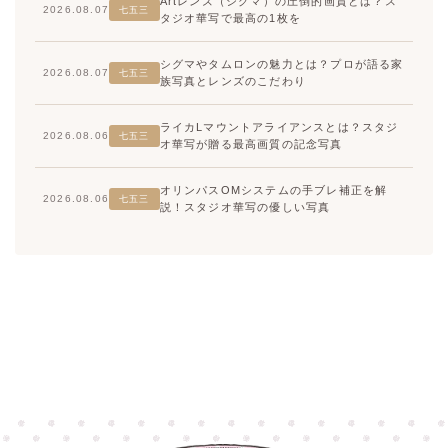
Artレンズ（シグマ）の圧倒的画質とは？ス
2026.08.07
七五三
タジオ華写で最高の1枚を
シグマやタムロンの魅力とは？プロが語る家
2026.08.07
七五三
族写真とレンズのこだわり
ライカLマウントアライアンスとは？スタジ
2026.08.06
七五三
オ華写が贈る最高画質の記念写真
オリンパスOMシステムの手ブレ補正を解
2026.08.06
七五三
説！スタジオ華写の優しい写真