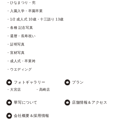
・ひなまつり・兜
・入園入学・卒園卒業
・1/2 成人式 10歳・十三詣り 13歳
・各種 記念写真
・還暦・長寿祝い
・証明写真
・宣材写真
・成人式・卒業袴
・ウエディング
フォトギャラリー
プラン
・大宮店
・高崎店
華写について
店舗情報＆アクセス
会社概要＆採用情報