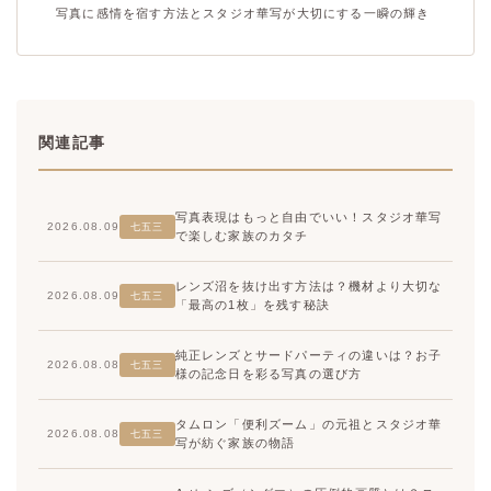
写真に感情を宿す方法とスタジオ華写が大切にする一瞬の輝き
関連記事
写真表現はもっと自由でいい！スタジオ華写
2026.08.09
七五三
で楽しむ家族のカタチ
レンズ沼を抜け出す方法は？機材より大切な
2026.08.09
七五三
「最高の1枚」を残す秘訣
純正レンズとサードパーティの違いは？お子
2026.08.08
七五三
様の記念日を彩る写真の選び方
タムロン「便利ズーム」の元祖とスタジオ華
2026.08.08
七五三
写が紡ぐ家族の物語