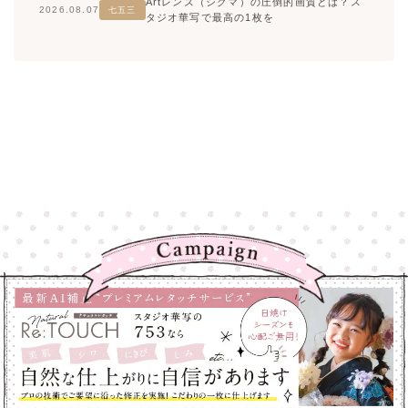
Artレンズ（シグマ）の圧倒的画質とは？ス
2026.08.07
七五三
タジオ華写で最高の1枚を
高崎店
高崎店
大宮店
大宮店