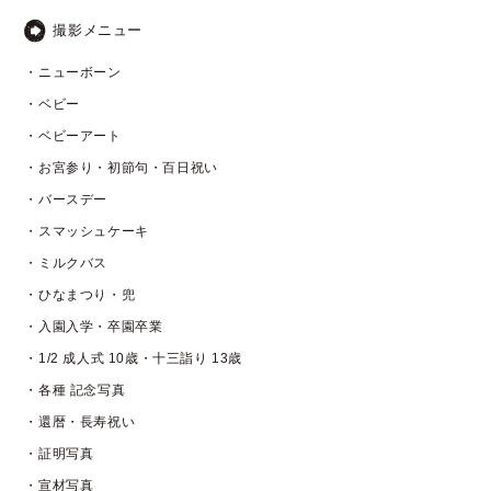
撮影メニュー
・ニューボーン
・ベビー
・ベビーアート
・お宮参り・初節句・百日祝い
・バースデー
・スマッシュケーキ
・ミルクバス
・ひなまつり・兜
・入園入学・卒園卒業
・1/2 成人式 10歳・十三詣り 13歳
・各種 記念写真
・還暦・長寿祝い
・証明写真
・宣材写真