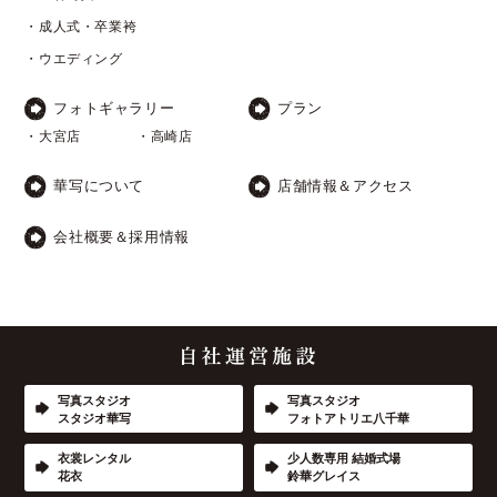
・成人式・卒業袴
・ウエディング
フォトギャラリー
プラン
・大宮店
・高崎店
華写について
店舗情報＆アクセス
会社概要＆採用情報
写真スタジオ
写真スタジオ
スタジオ華写
フォトアトリエ八千華
衣裳レンタル
少人数専用 結婚式場
花衣
鈴華グレイス