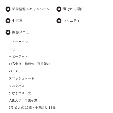
新着情報＆キャンペーン
選ばれる理由
七五三
マタニティ
撮影メニュー
・ニューボーン
・ベビー
・ベビーアート
・お宮参り・初節句・百日祝い
・バースデー
・スマッシュケーキ
・ミルクバス
・ひなまつり・兜
・入園入学・卒園卒業
・1/2 成人式 10歳・十三詣り 13歳