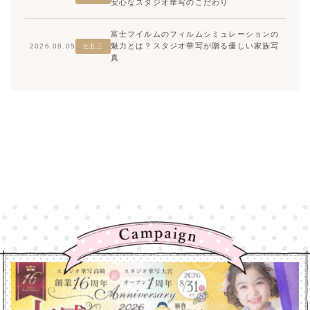
安心なスタジオ華写のこだわり
富士フイルムのフィルムシミュレーションの
魅力とは？スタジオ華写が贈る優しい家族写
2026.08.05
七五三
真
高崎店
高崎店
大宮店
大宮店