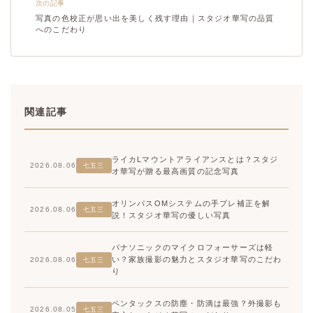
次の記事
写真の色校正が思い出を美しく残す理由｜スタジオ華写の品質
へのこだわり
関連記事
ライカLマウントアライアンスとは？スタジ
2026.08.06
七五三
オ華写が贈る最高画質の記念写真
オリンパスOMシステムの手ブレ補正を解
2026.08.06
七五三
説！スタジオ華写の優しい写真
パナソニックのマイクロフォーサーズは軽
い？家族撮影の魅力とスタジオ華写のこだわ
2026.08.06
七五三
り
ペンタックスの防塵・防滴は最強？外撮影も
2026.08.05
七五三