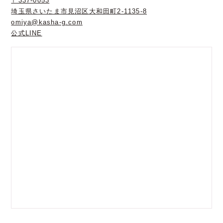
〒337-0053
埼玉県さいたま市見沼区大和田町2-1135-8
omiya@kasha-g.com
公式LINE