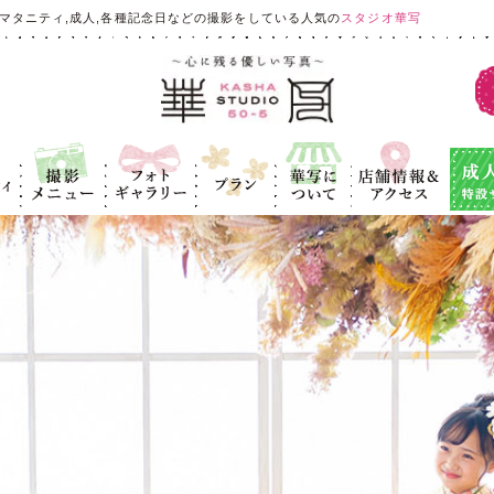
マタニティ,成人,各種記念日などの撮影をしている人気の
スタジオ華写
ィ
撮影メニュ
フォトギャラ
プラン
華写につい
店舗情報＆ア
成人式
ー
リー
て
クセス