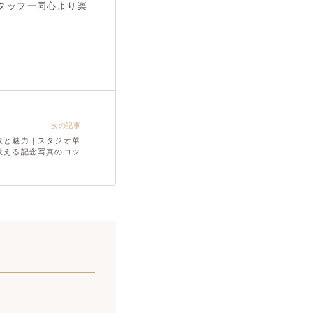
タッフ一同心より楽
次の記事
象と魅力｜スタジオ華
教える記念写真のコツ