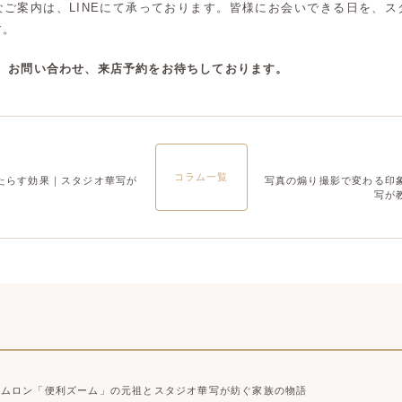
なご案内は、LINEにて承っております。皆様にお会いできる日を、ス
大宮店
大宮店
す。
談、お問い合わせ、来店予約をお待ちしております。
コラム一覧
たらす効果｜スタジオ華写が
写真の煽り撮影で変わる印
写が
タムロン「便利ズーム」の元祖とスタジオ華写が紡ぐ家族の物語