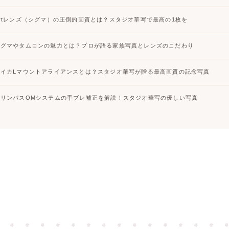
Artレンズ（シグマ）の圧倒的画質とは？スタジオ華写で最高の1枚を
シグマやタムロンの魅力とは？プロが語る家族写真とレンズのこだわり
ライカLマウントアライアンスとは？スタジオ華写が贈る最高画質の記念写真
オリンパスOMシステムの手ブレ補正を解説！スタジオ華写の優しい写真