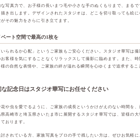
的な写真力で、お子様の長いまつ毛や小さな手のぬくもりまで、まるで
く描き出します。デザインされたスタジオは、どこを切り取っても絵に
裳がその魅力をさらに引き立てます。
ベート空間で最高の1枚を
ていられるか心配」というご家族もご安心ください。スタジオ華写は撮
のお客様を気にすることなくリラックスして撮影に臨めます。また、時
子様の自然な表情や、ご家族の絆が溢れる瞬間を心ゆくまで追求するこ
切な記念日はスタジオ華写にお任せください
で花や虫を愛でるように、ご家族の成長というかけがえのない時間を、
馬県高崎市と埼玉県さいたま市に展開するスタジオ華写では、皆様の大
しております。
高崎店
高崎店
検討されている方、家族写真をプロの手で残したい方は、ぜひお気軽に