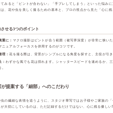
してみると「ピントが合わない」「手ブレしてしまう」といった悩みに
回は、花や虫を美しく撮るための基本と、プロの視点から見た「心に残
させる3つのポイント
慎重に：
マクロ撮影はピントが合う範囲（被写界深度）が非常に狭い
マニュアルフォーカスを併用するのがコツです。
整理：
花を撮る際は、背景がシンプルになる角度を探すと、主役が引
止：
わずかな風でも花は揺れます。シャッタースピードを速めるか、
う。
写が提案する「細部」へのこだわり
や虫の繊細な表情を追うように、スタジオ華写ではお子様やご家族の「
ちが大切にしているのは、ただ記録するだけではない、心に残る優しい