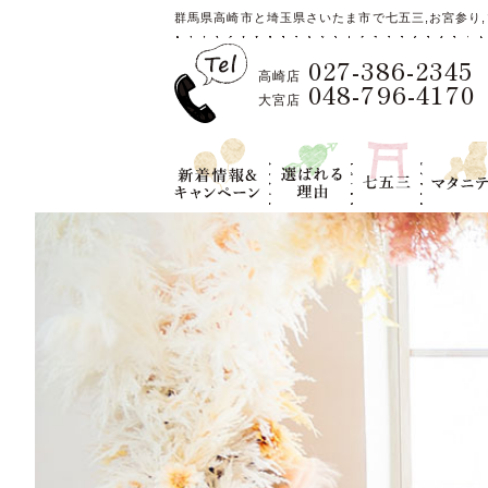
群馬県高崎市と埼玉県さいたま市で七五三,お宮参り,
027-386-2345
高崎店
048-796-4170
大宮店
新着情報＆キ
選ばれる理
七五三
マタニテ
ャンペーン
由