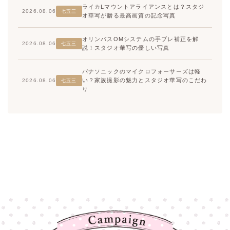
ライカLマウントアライアンスとは？スタジ
2026.08.06
七五三
オ華写が贈る最高画質の記念写真
オリンパスOMシステムの手ブレ補正を解
2026.08.06
七五三
説！スタジオ華写の優しい写真
パナソニックのマイクロフォーサーズは軽
い？家族撮影の魅力とスタジオ華写のこだわ
2026.08.06
七五三
り
高崎店
高崎店