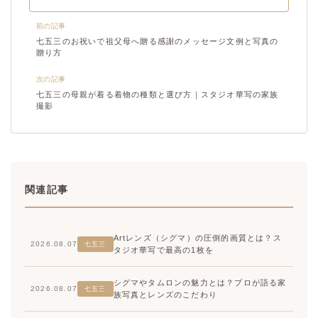
前の記事
七五三のお祝いで祖父母へ贈る感謝のメッセージ文例と写真の
贈り方
次の記事
七五三の母親が着る着物の種類と選び方｜スタジオ華写の家族
撮影
関連記事
Artレンズ（シグマ）の圧倒的画質とは？ス
2026.08.07
七五三
タジオ華写で最高の1枚を
シグマやタムロンの魅力とは？プロが語る家
2026.08.07
七五三
族写真とレンズのこだわり