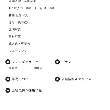
・入園入学・卒園卒業
・1/2 成人式 10歳・十三詣り 13歳
・各種 記念写真
・還暦・長寿祝い
・証明写真
・宣材写真
・成人式・卒業袴
・ウエディング
フォトギャラリー
プラン
・大宮店
・高崎店
華写について
店舗情報＆アクセス
会社概要＆採用情報