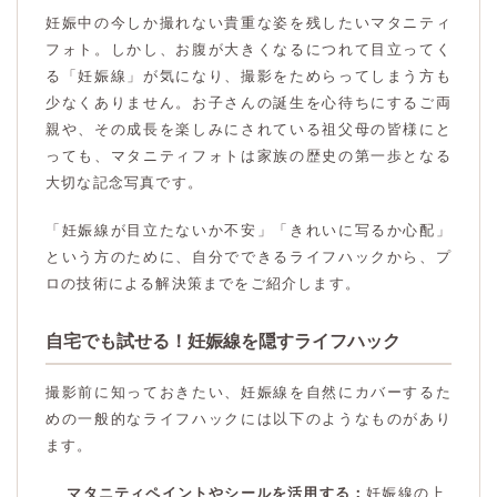
妊娠中の今しか撮れない貴重な姿を残したいマタニティ
フォト。しかし、お腹が大きくなるにつれて目立ってく
る「妊娠線」が気になり、撮影をためらってしまう方も
少なくありません。お子さんの誕生を心待ちにするご両
親や、その成長を楽しみにされている祖父母の皆様にと
っても、マタニティフォトは家族の歴史の第一歩となる
大切な記念写真です。
「妊娠線が目立たないか不安」「きれいに写るか心配」
という方のために、自分でできるライフハックから、プ
ロの技術による解決策までをご紹介します。
自宅でも試せる！妊娠線を隠すライフハック
撮影前に知っておきたい、妊娠線を自然にカバーするた
めの一般的なライフハックには以下のようなものがあり
ます。
マタニティペイントやシールを活用する：
妊娠線の上