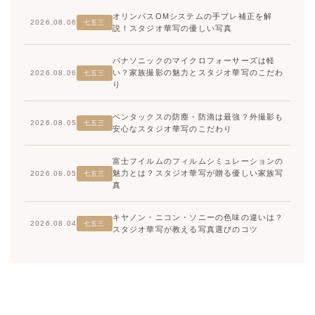
オリンパスOMシステムの手ブレ補正を解
2026.08.06
七五三
説！スタジオ華写の優しい写真
パナソニックのマイクロフォーサーズは軽
い？家族撮影の魅力とスタジオ華写のこだわ
2026.08.06
七五三
り
ペンタックスの防塵・防滴は最強？外撮影も
2026.08.05
七五三
安心なスタジオ華写のこだわり
富士フイルムのフィルムシミュレーションの
魅力とは？スタジオ華写が贈る優しい家族写
2026.08.05
七五三
真
キヤノン・ニコン・ソニーの色味の違いは？
2026.08.04
七五三
スタジオ華写が教える写真選びのコツ