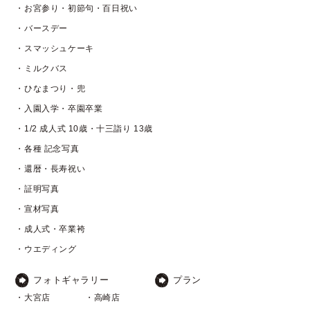
・お宮参り・初節句・百日祝い
・バースデー
・スマッシュケーキ
・ミルクバス
・ひなまつり・兜
・入園入学・卒園卒業
・1/2 成人式 10歳・十三詣り 13歳
・各種 記念写真
・還暦・長寿祝い
・証明写真
・宣材写真
・成人式・卒業袴
・ウエディング
フォトギャラリー
プラン
・大宮店
・高崎店