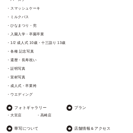
・スマッシュケーキ
・ミルクバス
・ひなまつり・兜
・入園入学・卒園卒業
・1/2 成人式 10歳・十三詣り 13歳
・各種 記念写真
・還暦・長寿祝い
・証明写真
・宣材写真
・成人式・卒業袴
・ウエディング
フォトギャラリー
プラン
・大宮店
・高崎店
華写について
店舗情報＆アクセス