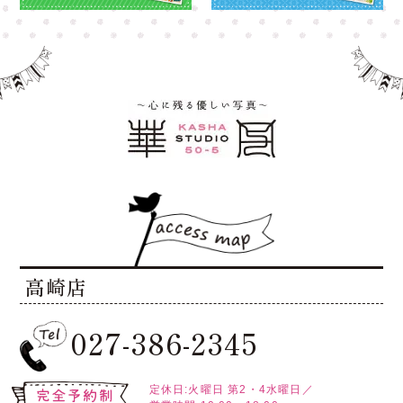
高崎店
027-386-2345
定休日:火曜日
第2・4水曜日／