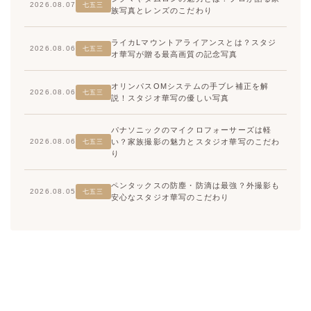
2026.08.07
七五三
族写真とレンズのこだわり
ライカLマウントアライアンスとは？スタジ
2026.08.06
七五三
オ華写が贈る最高画質の記念写真
オリンパスOMシステムの手ブレ補正を解
2026.08.06
七五三
説！スタジオ華写の優しい写真
パナソニックのマイクロフォーサーズは軽
い？家族撮影の魅力とスタジオ華写のこだわ
2026.08.06
七五三
り
ペンタックスの防塵・防滴は最強？外撮影も
2026.08.05
七五三
安心なスタジオ華写のこだわり