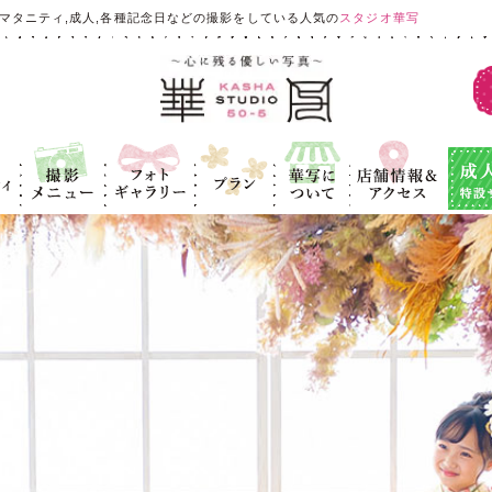
マタニティ,成人,各種記念日などの撮影をしている人気の
スタジオ華写
ィ
撮影メニュ
フォトギャラ
プラン
華写につい
店舗情報＆ア
成人式
ー
リー
て
クセス