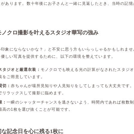
さがあります。数十年後にお子さんと一緒に見返したとき、当時の記憶
モノクロ撮影を叶えるスタジオ華写の強み
い印象にならないかな？」と不安に思う方もいらっしゃるかもしれませ
る優しい写真を提供するために、以下の環境を整えています。
スタジオと厳選衣装：
モノクロでも映える光の計算がなされたスタジ
装をご用意しています。
貸切：
赤ちゃんが場所見知りや人見知りをしてしまっても大丈夫です
でリラックスして撮影に臨めます。
限：
一瞬のシャッターチャンスを逃さないよう、時間内であれば枚数
最高の1枚を選び抜くことが可能です。
高崎店
高崎店
切な記念日を心に残る1枚に