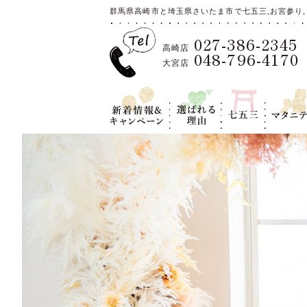
群馬県高崎市と埼玉県さいたま市で七五三,お宮参り,
027-386-2345
高崎店
048-796-4170
大宮店
新着情報＆キ
選ばれる理
七五三
マタニテ
ャンペーン
由