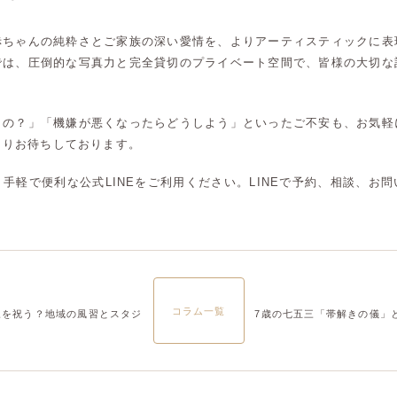
大宮店
大宮店
赤ちゃんの純粋さとご家族の深い愛情を、よりアーティスティックに表
では、圧倒的な写真力と完全貸切のプライベート空間で、皆様の大切な
うの？」「機嫌が悪くなったらどうしよう」といったご不安も、お気軽
よりお待ちしております。
手軽で便利な公式LINEをご利用ください。LINEで予約、相談、お
。
コラム一覧
三を祝う？地域の風習とスタジ
7歳の七五三「帯解きの儀」