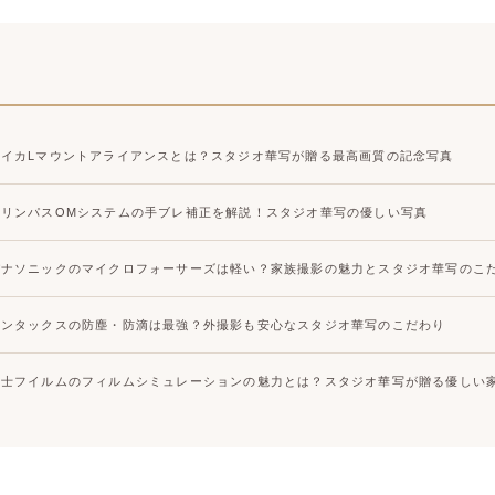
ライカLマウントアライアンスとは？スタジオ華写が贈る最高画質の記念写真
オリンパスOMシステムの手ブレ補正を解説！スタジオ華写の優しい写真
パナソニックのマイクロフォーサーズは軽い？家族撮影の魅力とスタジオ華写のこ
ペンタックスの防塵・防滴は最強？外撮影も安心なスタジオ華写のこだわり
富士フイルムのフィルムシミュレーションの魅力とは？スタジオ華写が贈る優しい