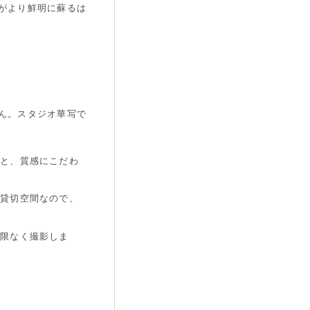
がより鮮明に蘇るは
ん。スタジオ華写で
オと、質感にこだわ
。貸切空間なので、
制限なく撮影しま