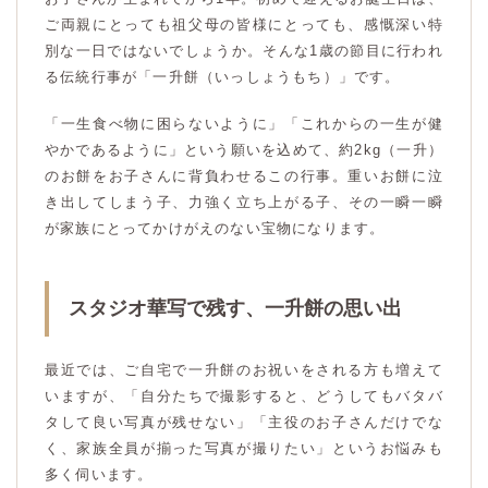
ご両親にとっても祖父母の皆様にとっても、感慨深い特
別な一日ではないでしょうか。そんな1歳の節目に行われ
る伝統行事が「一升餅（いっしょうもち）」です。
「一生食べ物に困らないように」「これからの一生が健
やかであるように」という願いを込めて、約2kg（一升）
のお餅をお子さんに背負わせるこの行事。重いお餅に泣
き出してしまう子、力強く立ち上がる子、その一瞬一瞬
が家族にとってかけがえのない宝物になります。
スタジオ華写で残す、一升餅の思い出
最近では、ご自宅で一升餅のお祝いをされる方も増えて
いますが、「自分たちで撮影すると、どうしてもバタバ
タして良い写真が残せない」「主役のお子さんだけでな
く、家族全員が揃った写真が撮りたい」というお悩みも
多く伺います。