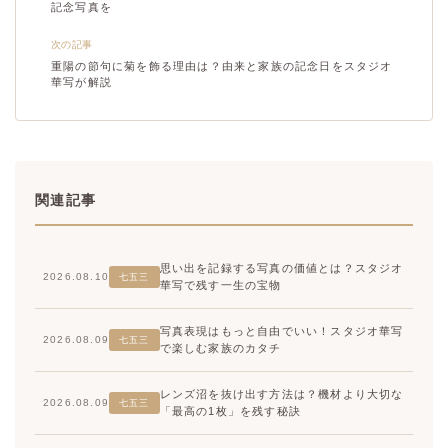
記念写真を
次の記事
重陽の節句に菊を飾る理由は？由来と家族の記念日をスタジオ
華写が解説
関連記事
思い出を記録する写真の価値とは？スタジオ
2026.08.10
七五三
華写で残す一生の宝物
写真表現はもっと自由でいい！スタジオ華写
2026.08.09
七五三
で楽しむ家族のカタチ
レンズ沼を抜け出す方法は？機材より大切な
2026.08.09
七五三
「最高の1枚」を残す秘訣