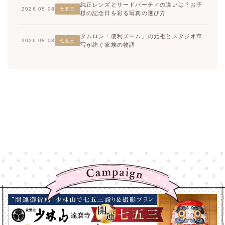
純正レンズとサードパーティの違いは？お子
2026.08.08
七五三
様の記念日を彩る写真の選び方
タムロン「便利ズーム」の元祖とスタジオ華
2026.08.08
七五三
写が紡ぐ家族の物語
高崎店
高崎店
大宮店
大宮店