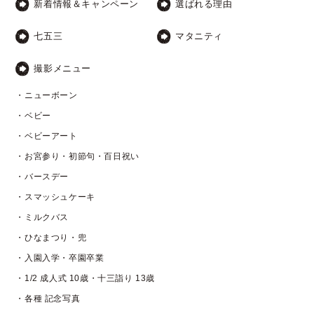
新着情報＆キャンペーン
選ばれる理由
七五三
マタニティ
撮影メニュー
・ニューボーン
・ベビー
・ベビーアート
・お宮参り・初節句・百日祝い
・バースデー
・スマッシュケーキ
・ミルクバス
・ひなまつり・兜
・入園入学・卒園卒業
・1/2 成人式 10歳・十三詣り 13歳
・各種 記念写真