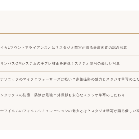
ライカLマウントアライアンスとは？スタジオ華写が贈る最高画質の記念写真
オリンパスOMシステムの手ブレ補正を解説！スタジオ華写の優しい写真
パナソニックのマイクロフォーサーズは軽い？家族撮影の魅力とスタジオ華写のこ
ペンタックスの防塵・防滴は最強？外撮影も安心なスタジオ華写のこだわり
富士フイルムのフィルムシミュレーションの魅力とは？スタジオ華写が贈る優しい