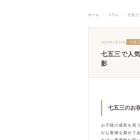
ホーム
コラム
七五三
2026年2月14日
七五
七五三で人
影
七五三のお
お子様の成長を祝
かな着物を着せて