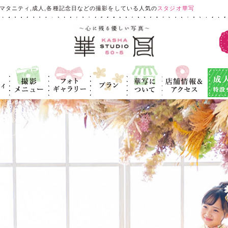
マタニティ,成人,各種記念日などの撮影をしている人気の
スタジオ華写
ィ
撮影メニュ
フォトギャラ
プラン
華写につい
店舗情報＆ア
成人式
ー
リー
て
クセス