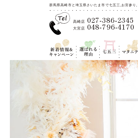
群馬県高崎市と埼玉県さいたま市で七五三,お宮参り,
027-386-2345
高崎店
048-796-4170
大宮店
新着情報＆キ
選ばれる理
七五三
マタニテ
ャンペーン
由