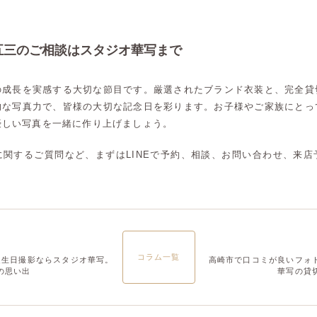
大宮店
大宮店
五三のご相談はスタジオ華写まで
の成長を実感する大切な節目です。厳選されたブランド衣装と、完全貸
的な写真力で、皆様の大切な記念日を彩ります。お子様やご家族にとっ
優しい写真を一緒に作り上げましょう。
に関するご質問など、まずはLINEで予約、相談、お問い合わせ、来店
コラム一覧
誕生日撮影ならスタジオ華写。
高崎市で口コミが良いフォ
の思い出
華写の貸