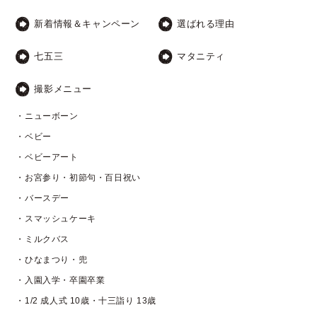
新着情報＆キャンペーン
選ばれる理由
七五三
マタニティ
撮影メニュー
・ニューボーン
・ベビー
・ベビーアート
・お宮参り・初節句・百日祝い
・バースデー
・スマッシュケーキ
・ミルクバス
・ひなまつり・兜
・入園入学・卒園卒業
・1/2 成人式 10歳・十三詣り 13歳