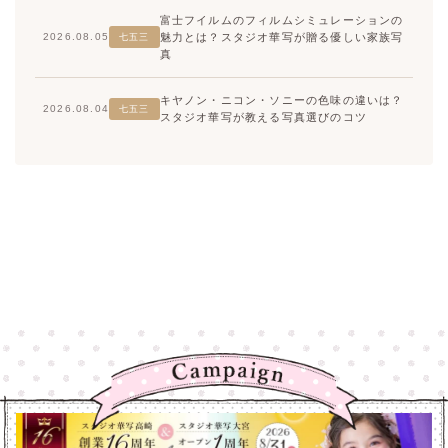
富士フイルムのフィルムシミュレーションの
魅力とは？スタジオ華写が贈る優しい家族写
2026.08.05
七五三
真
キヤノン・ニコン・ソニーの色味の違いは？
2026.08.04
七五三
スタジオ華写が教える写真選びのコツ
高崎店
高崎店
大宮店
大宮店