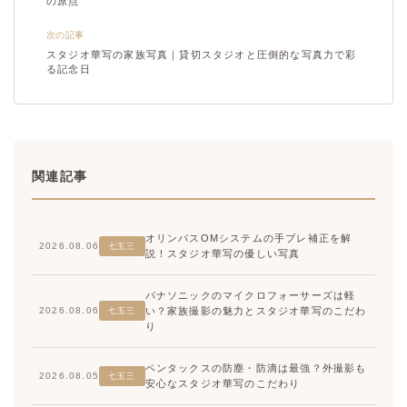
の原点
次の記事
スタジオ華写の家族写真｜貸切スタジオと圧倒的な写真力で彩
る記念日
関連記事
オリンパスOMシステムの手ブレ補正を解
2026.08.06
七五三
説！スタジオ華写の優しい写真
パナソニックのマイクロフォーサーズは軽
い？家族撮影の魅力とスタジオ華写のこだわ
2026.08.06
七五三
り
ペンタックスの防塵・防滴は最強？外撮影も
2026.08.05
七五三
安心なスタジオ華写のこだわり