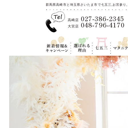
群馬県高崎市と埼玉県さいたま市で七五三,お宮参り,
027-386-2345
高崎店
048-796-4170
大宮店
新着情報＆キ
選ばれる理
七五三
マタニテ
ャンペーン
由