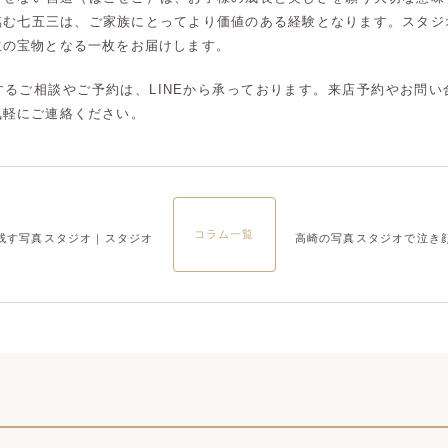
臨む七五三は、ご家族にとってより価値のある経験となります。スタジ
大宮店
大宮店
生の宝物となる一枚をお届けします。
するご相談やご予約は、LINEから承っております。来店予約やお問い
気軽にご連絡ください。
コラム一覧
残す写真スタジオ｜スタジオ
高崎の写真スタジオで泣き