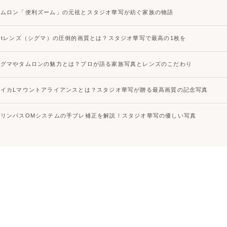
タムロン「便利ズーム」の元祖とスタジオ華写が紡ぐ家族の物語
Artレンズ（シグマ）の圧倒的画質とは？スタジオ華写で最高の1枚を
シグマやタムロンの魅力とは？プロが語る家族写真とレンズのこだわり
ライカLマウントアライアンスとは？スタジオ華写が贈る最高画質の記念写真
オリンパスOMシステムの手ブレ補正を解説！スタジオ華写の優しい写真