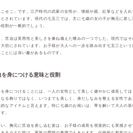
はこせこ」です。江戸時代の武家の女性が、懐紙や鏡、紅筆などを入れ
ツとされています。現代の七五三では、主に七歳の女の子が胸元に差し
の役割が一般的でしょう。
て、筥迫は実用性と美しさを兼ね備えた嗜みの一つでした。現代ではそ
て大切にされています。お子様が大人への一歩を踏み出す七五三という
ることには深い趣があるものです。
迫を身につける意味と役割
迫を身につけることには、一人の女性として美しく健やかに成長してほ
単なる飾りではなく、いつまでも美しく、身だしなみを整える女性であ
統的なアイテムと言えます。特に七歳のお祝いは、帯を解いて大人の装
ます。
行い、胸元に筥迫を差し込む姿は、お子様の成長を視覚的にも実感させ
にある小さな箱は、家族の愛情の象徴でもあります。伝統的な和装のル