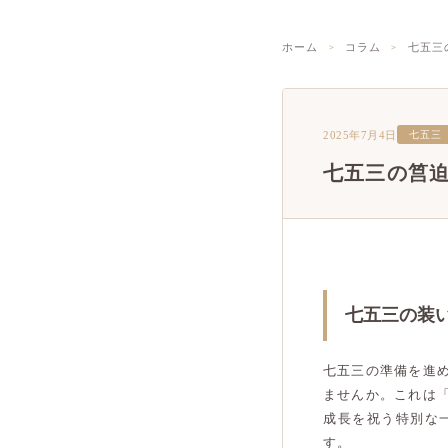
ホーム
コラム
七五三
2025年7月4日
七五三
七五三の筥
七五三の装
七五三の準備を進
ませんか。これは
成長を祝う特別な
す。