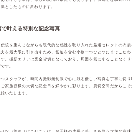
り凛としたものに変わります。
写で叶える特別な記念写真
、伝統を重んじながらも現代的な感性を取り入れた厳選セレクトの衣裳
魅力を最大限に引き出すため、筥迫を含む小物一つひとつにまでこだわ
ます。撮影エリアは完全貸切となっており、周囲を気にすることなくリ
ずです。
持つスタッフが、時間内撮影無制限で心に残る優しい写真を丁寧に切り
、ご家族皆様の大切な記念日を鮮やかに彩ります。貸切空間だからこそ
記録いたします。
高崎店
高崎店
かせない筥迫（はこせこ）は、お子様の成長と美しさを願う大切な意味