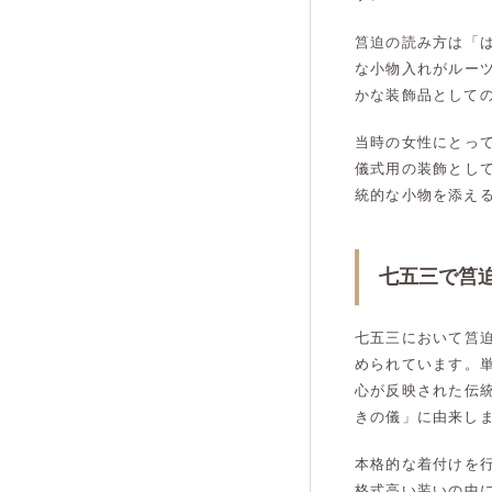
筥迫の読み方は「
な小物入れがルー
かな装飾品として
当時の女性にとっ
儀式用の装飾とし
統的な小物を添え
七五三で筥
七五三において筥
められています。
心が反映された伝
きの儀」に由来し
本格的な着付けを
格式高い装いの中