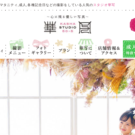
マタニティ,成人,各種記念日などの撮影をしている人気の
スタジオ華写
ィ
撮影メニュ
フォトギャラ
プラン
華写につい
店舗情報＆ア
成人式
ー
リー
て
クセス