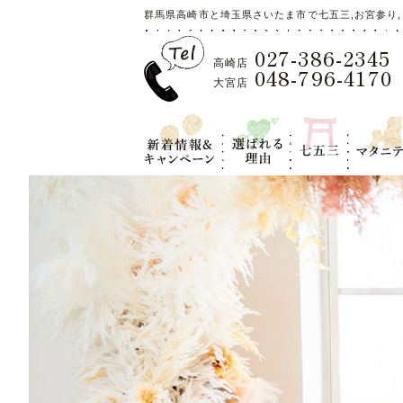
群馬県高崎市と埼玉県さいたま市で七五三,お宮参り,
027-386-2345
高崎店
048-796-4170
大宮店
新着情報＆キ
選ばれる理
七五三
マタニテ
ャンペーン
由