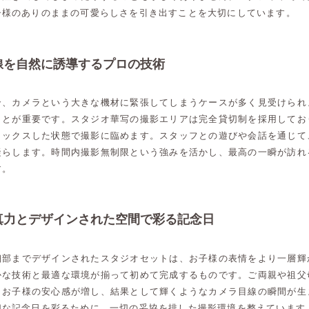
子様のありのままの可愛らしさを引き出すことを大切にしています。
線を自然に誘導するプロの技術
合、カメラという大きな機材に緊張してしまうケースが多く見受けられ
ことが重要です。スタジオ華写の撮影エリアは完全貸切制を採用してお
ラックスした状態で撮影に臨めます。スタッフとの遊びや会話を通じて
凝らします。時間内撮影無制限という強みを活かし、最高の一瞬が訪れ
す。
真力とデザインされた空間で彩る記念日
細部までデザインされたスタジオセットは、お子様の表情をより一層輝
かな技術と最適な環境が揃って初めて完成するものです。ご両親や祖父
、お子様の安心感が増し、結果として輝くようなカメラ目線の瞬間が生
切な記念日を彩るために、一切の妥協を排した撮影環境を整えています