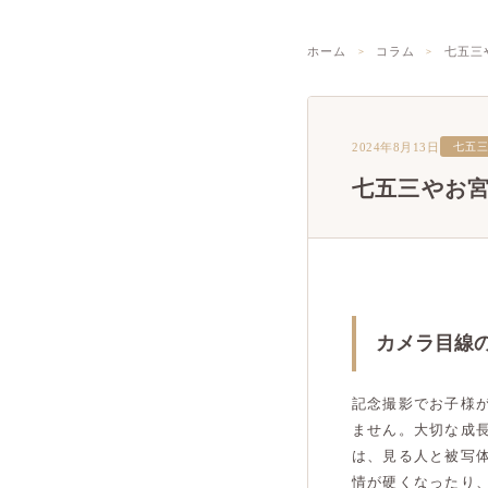
ホーム
コラム
七五三
2024年8月13日
七五
七五三やお
カメラ目線
記念撮影でお子様
ません。大切な成
は、見る人と被写
情が硬くなったり