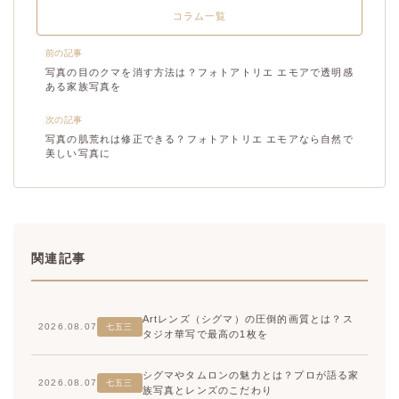
コラム一覧
前の記事
写真の目のクマを消す方法は？フォトアトリエ エモアで透明感
ある家族写真を
次の記事
写真の肌荒れは修正できる？フォトアトリエ エモアなら自然で
美しい写真に
関連記事
Artレンズ（シグマ）の圧倒的画質とは？ス
2026.08.07
七五三
タジオ華写で最高の1枚を
シグマやタムロンの魅力とは？プロが語る家
2026.08.07
七五三
族写真とレンズのこだわり