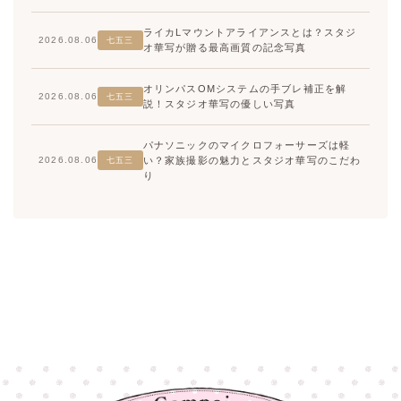
ライカLマウントアライアンスとは？スタジ
2026.08.06
七五三
オ華写が贈る最高画質の記念写真
オリンパスOMシステムの手ブレ補正を解
2026.08.06
七五三
説！スタジオ華写の優しい写真
パナソニックのマイクロフォーサーズは軽
い？家族撮影の魅力とスタジオ華写のこだわ
2026.08.06
七五三
り
高崎店
高崎店