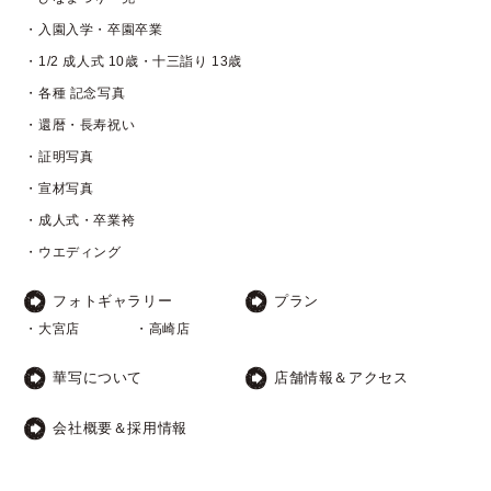
・入園入学・卒園卒業
・1/2 成人式 10歳・十三詣り 13歳
・各種 記念写真
・還暦・長寿祝い
・証明写真
・宣材写真
・成人式・卒業袴
・ウエディング
フォトギャラリー
プラン
・大宮店
・高崎店
華写について
店舗情報＆アクセス
会社概要＆採用情報