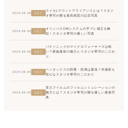
ライカLマウントアライアンスとは？スタジ
2026.08.06
七五三
オ華写が贈る最高画質の記念写真
オリンパスOMシステムの手ブレ補正を解
2026.08.06
七五三
説！スタジオ華写の優しい写真
パナソニックのマイクロフォーサーズは軽
い？家族撮影の魅力とスタジオ華写のこだわ
2026.08.06
七五三
り
ペンタックスの防塵・防滴は最強？外撮影も
2026.08.05
七五三
安心なスタジオ華写のこだわり
富士フイルムのフィルムシミュレーションの
魅力とは？スタジオ華写が贈る優しい家族写
2026.08.05
七五三
真