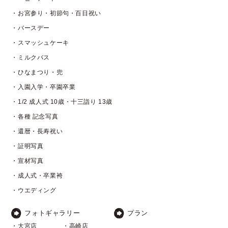
・お宮参り・初節句・百日祝い
・バースデー
・スマッシュケーキ
・ミルクバス
・ひなまつり・兜
・入園入学・卒園卒業
・1/2 成人式 10歳・十三詣り 13歳
・各種 記念写真
・還暦・長寿祝い
・証明写真
・宣材写真
・成人式・卒業袴
・ウエディング
フォトギャラリー
プラン
・大宮店
・高崎店