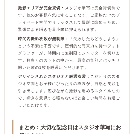
撮影エリアが完全貸切：
スタジオ華写は完全貸切制で
す。他のお客様を気にすることなく、ご家族だけのプ
ライベート空間でリラックスして撮影に臨めるため、
緊張による瞬きを最小限に抑えられます。
時間内撮影枚数が無制限：
「失敗したらどうしよう」
という不安は不要です。圧倒的な写真力を持つフォト
グラファーが、時間内に無制限でシャッターを切りま
す。数多くのカットの中から、最高の笑顔とパッチリ
開いた瞳の1枚を厳選いただけます。
デザインされたスタジオと厳選衣裳：
こだわりのスタ
ジオ空間とお子様にぴったりの衣裳が、自然と笑顔を
引き出します。遊びながら撮影を進めるスタイルなの
で、瞬きを意識する暇もないほど楽しい時間をお過ご
しいただけます。
まとめ：大切な記念日はスタジオ華写にお