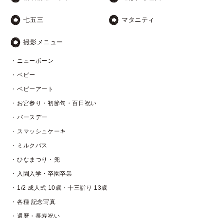
七五三
マタニティ
撮影メニュー
・ニューボーン
・ベビー
・ベビーアート
・お宮参り・初節句・百日祝い
・バースデー
・スマッシュケーキ
・ミルクバス
・ひなまつり・兜
・入園入学・卒園卒業
・1/2 成人式 10歳・十三詣り 13歳
・各種 記念写真
・還暦・長寿祝い