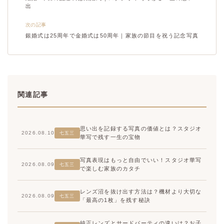
出
次の記事
銀婚式は25周年で金婚式は50周年｜家族の節目を祝う記念写真
関連記事
思い出を記録する写真の価値とは？スタジオ
2026.08.10
七五三
華写で残す一生の宝物
写真表現はもっと自由でいい！スタジオ華写
2026.08.09
七五三
で楽しむ家族のカタチ
レンズ沼を抜け出す方法は？機材より大切な
2026.08.09
七五三
「最高の1枚」を残す秘訣
純正レンズとサードパーティの違いは？お子