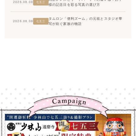
2026.08.08
七五三
様の記念日を彩る写真の選び方
タムロン「便利ズーム」の元祖とスタジオ華
2026.08.08
七五三
写が紡ぐ家族の物語
高崎店
高崎店
大宮店
大宮店