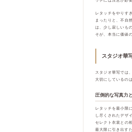
ッチには注意が必
レタッチをやりす
まったりと、不自
は、少し寂しいも
そが、本当に価値
スタジオ華
スタジオ華写では
大切にしているの
圧倒的な写真力
レタッチを最小限
し尽くされたデザ
セレクト衣裳との
最大限に引き出す