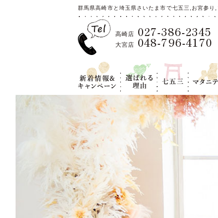
群馬県高崎市と埼玉県さいたま市で七五三,お宮参り,
027-386-2345
高崎店
048-796-4170
大宮店
新着情報＆キ
選ばれる理
七五三
マタニテ
ャンペーン
由