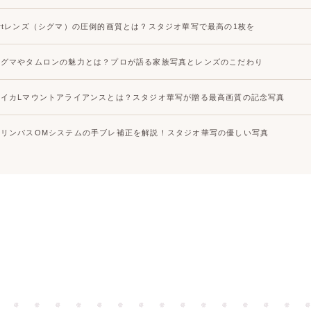
Artレンズ（シグマ）の圧倒的画質とは？スタジオ華写で最高の1枚を
シグマやタムロンの魅力とは？プロが語る家族写真とレンズのこだわり
ライカLマウントアライアンスとは？スタジオ華写が贈る最高画質の記念写真
オリンパスOMシステムの手ブレ補正を解説！スタジオ華写の優しい写真