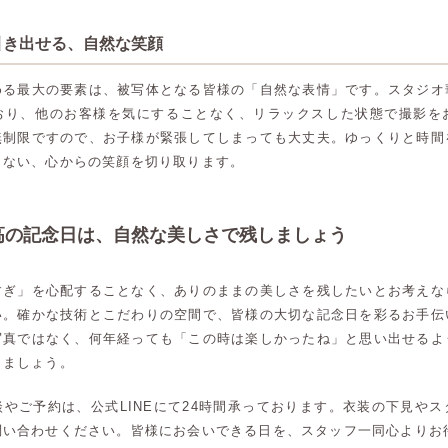
引き出せる、自然な笑顔
める最大の要素は、被写体となる皆様の「自然な表情」です。スタジオ
おり、他のお客様を気にすることなく、リラックスした状態で撮影を
無制限ですので、お子様が緊張してしまっても大丈夫。ゆっくりと時間
きない、心からの笑顔を切り取ります。
高の記念日は、自然な美しさで残しましょう
すぎ」を心配することなく、ありのままの美しさを残したいとお考えな
い。確かな技術とこだわりの空間で、皆様の大切な記念日を彩るお手伝
写真ではなく、何年経っても「この時は楽しかったね」と思い出せるよ
りましょう。
やご予約は、公式LINEにて24時間承っております。衣装の下見や
高崎店
高崎店
問い合わせください。皆様にお会いできる日を、スタッフ一同心よりお