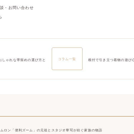
相談・お問い合わせ
大宮店
大宮店
ら
コラム一覧
おしゃれな帯留めの選び方と
根付で引き立つ着物の遊び
タムロン「便利ズーム」の元祖とスタジオ華写が紡ぐ家族の物語