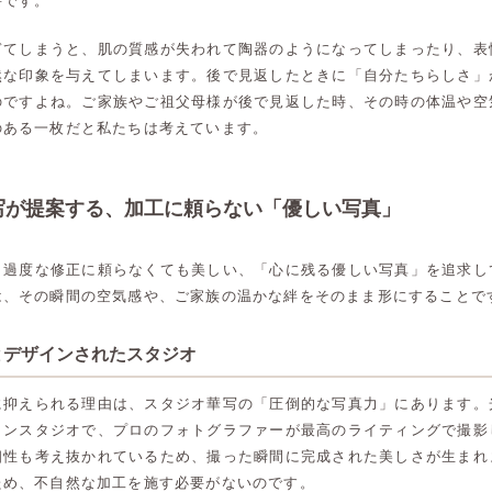
要です。
ぎてしまうと、肌の質感が失われて陶器のようになってしまったり、表
然な印象を与えてしまいます。後で見返したときに「自分たちらしさ」
のですよね。ご家族やご祖父母様が後で見返した時、その時の体温や空
のある一枚だと私たちは考えています。
写が提案する、加工に頼らない「優しい写真」
、過度な修正に頼らなくても美しい、「心に残る優しい写真」を追求し
は、その瞬間の空気感や、ご家族の温かな絆をそのまま形にすることで
とデザインされたスタジオ
に抑えられる理由は、スタジオ華写の「圧倒的な写真力」にあります。
インスタジオで、プロのフォトグラファーが最高のライティングで撮影
相性も考え抜かれているため、撮った瞬間に完成された美しさが生まれ
ため、不自然な加工を施す必要がないのです。