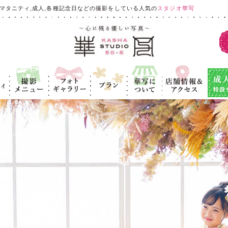
マタニティ,成人,各種記念日などの撮影をしている人気の
スタジオ華写
ィ
撮影メニュ
フォトギャラ
プラン
華写につい
店舗情報＆ア
成人式
ー
リー
て
クセス