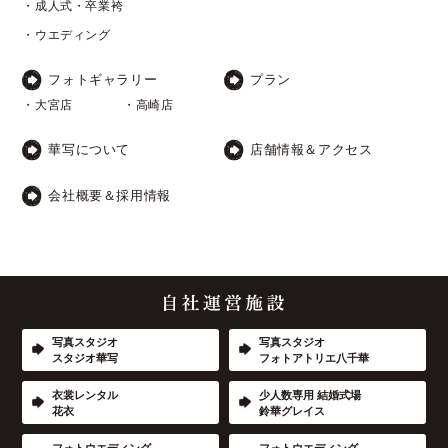
・成人式・卒業袴
・ウエディング
フォトギャラリー
プラン
・大宮店
・高崎店
華写について
店舗情報＆アクセス
会社概要＆採用情報
写真スタジオ
写真スタジオ
スタジオ華写
フォトアトリエ八千華
衣裳レンタル
少人数専用 結婚式場
花衣
鈴華グレイス
フォトウエディング
フォトウエディング