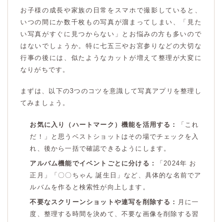
お子様の成長や家族の日常をスマホで撮影していると、
いつの間にか数千枚もの写真が溜まってしまい、「見た
い写真がすぐに見つからない」とお悩みの方も多いので
はないでしょうか。特に七五三やお宮参りなどの大切な
行事の後には、似たようなカットが増えて整理が大変に
なりがちです。
まずは、以下の3つのコツを意識して写真アプリを整理し
てみましょう。
お気に入り（ハートマーク）機能を活用する：
「これ
だ！」と思うベストショットはその場でチェックを入
れ、後から一括で確認できるようにします。
アルバム機能でイベントごとに分ける：
「2024年 お
正月」「〇〇ちゃん 誕生日」など、具体的な名前でア
ルバムを作ると検索性が向上します。
不要なスクリーンショットや連写を削除する：
月に一
度、整理する時間を決めて、不要な画像を削除する習