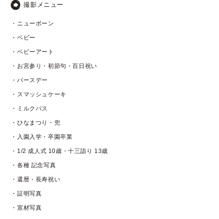
撮影メニュー
・ニューボーン
・ベビー
・ベビーアート
・お宮参り・初節句・百日祝い
・バースデー
・スマッシュケーキ
・ミルクバス
・ひなまつり・兜
・入園入学・卒園卒業
・1/2 成人式 10歳・十三詣り 13歳
・各種 記念写真
・還暦・長寿祝い
・証明写真
・宣材写真