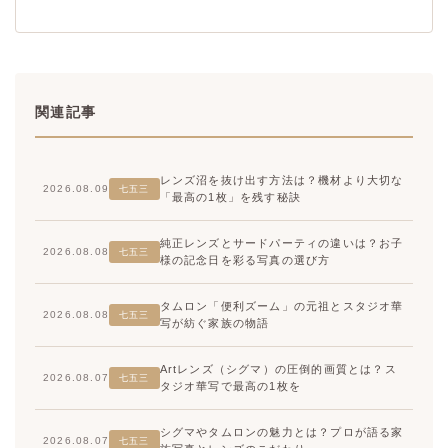
関連記事
レンズ沼を抜け出す方法は？機材より大切な
2026.08.09
七五三
「最高の1枚」を残す秘訣
純正レンズとサードパーティの違いは？お子
2026.08.08
七五三
様の記念日を彩る写真の選び方
タムロン「便利ズーム」の元祖とスタジオ華
2026.08.08
七五三
写が紡ぐ家族の物語
Artレンズ（シグマ）の圧倒的画質とは？ス
2026.08.07
七五三
タジオ華写で最高の1枚を
シグマやタムロンの魅力とは？プロが語る家
2026.08.07
七五三