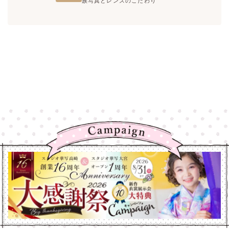
族写真とレンズのこだわり
高崎店
高崎店
大宮店
大宮店