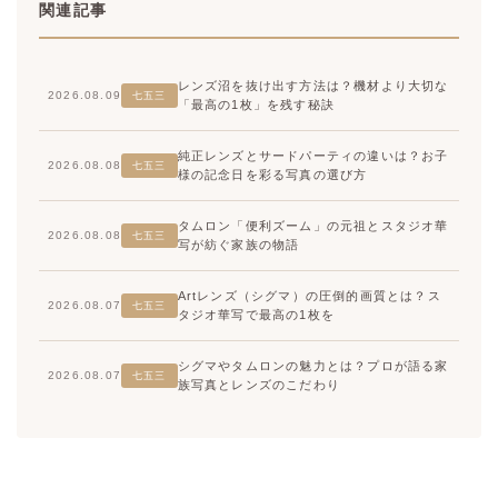
関連記事
レンズ沼を抜け出す方法は？機材より大切な
2026.08.09
七五三
「最高の1枚」を残す秘訣
純正レンズとサードパーティの違いは？お子
2026.08.08
七五三
様の記念日を彩る写真の選び方
タムロン「便利ズーム」の元祖とスタジオ華
2026.08.08
七五三
写が紡ぐ家族の物語
Artレンズ（シグマ）の圧倒的画質とは？ス
2026.08.07
七五三
タジオ華写で最高の1枚を
シグマやタムロンの魅力とは？プロが語る家
2026.08.07
七五三
族写真とレンズのこだわり