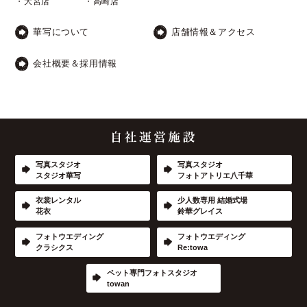
・大宮店
・高崎店
華写について
店舗情報＆アクセス
会社概要＆採用情報
写真スタジオ
写真スタジオ
スタジオ華写
フォトアトリエ八千華
衣裳レンタル
少人数専用 結婚式場
花衣
鈴華グレイス
フォトウエディング
フォトウエディング
クラシクス
Re:towa
ペット専門フォトスタジオ
towan