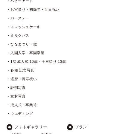
・ベビーアート
・お宮参り・初節句・百日祝い
・バースデー
・スマッシュケーキ
・ミルクバス
・ひなまつり・兜
・入園入学・卒園卒業
・1/2 成人式 10歳・十三詣り 13歳
・各種 記念写真
・還暦・長寿祝い
・証明写真
・宣材写真
・成人式・卒業袴
・ウエディング
フォトギャラリー
プラン