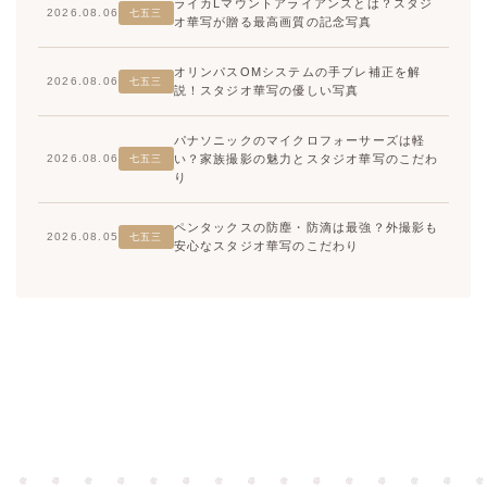
ライカLマウントアライアンスとは？スタジ
2026.08.06
七五三
オ華写が贈る最高画質の記念写真
オリンパスOMシステムの手ブレ補正を解
2026.08.06
七五三
説！スタジオ華写の優しい写真
パナソニックのマイクロフォーサーズは軽
い？家族撮影の魅力とスタジオ華写のこだわ
2026.08.06
七五三
り
ペンタックスの防塵・防滴は最強？外撮影も
2026.08.05
七五三
安心なスタジオ華写のこだわり