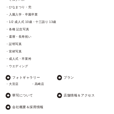
・ひなまつり・兜
・入園入学・卒園卒業
・1/2 成人式 10歳・十三詣り 13歳
・各種 記念写真
・還暦・長寿祝い
・証明写真
・宣材写真
・成人式・卒業袴
・ウエディング
フォトギャラリー
プラン
・大宮店
・高崎店
華写について
店舗情報＆アクセス
会社概要＆採用情報