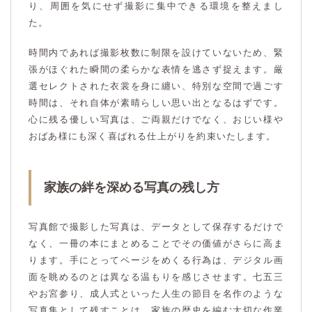
り、周囲を気にせず撮影に集中できる環境を整えまし
た。
時間内であれば撮影枚数に制限を設けていないため、緊
張がほぐれた瞬間の柔らかな表情を逃さず捉えます。厳
選セレクトされた衣裳を身に纏い、特別な空間で過ごす
時間は、それ自体が素晴らしい思い出となるはずです。
心に残る優しい写真は、ご両親だけでなく、おじい様や
おばあ様にも深く喜ばれる仕上がりを約束いたします。
家族の絆を深める写真の残し方
写真館で撮影した写真は、データとして保存するだけで
なく、一冊の本にまとめることでその価値がさらに高ま
ります。手にとってページをめくる行為は、デジタル画
面を眺めるのとは異なる温もりを感じさせます。七五三
やお宮参り、成人式といった人生の節目を名作のような
写真集として残すことは、家族の歴史を編む大切な作業