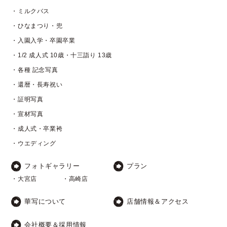
・ミルクバス
・ひなまつり・兜
・入園入学・卒園卒業
・1/2 成人式 10歳・十三詣り 13歳
・各種 記念写真
・還暦・長寿祝い
・証明写真
・宣材写真
・成人式・卒業袴
・ウエディング
フォトギャラリー
プラン
・大宮店
・高崎店
華写について
店舗情報＆アクセス
会社概要＆採用情報