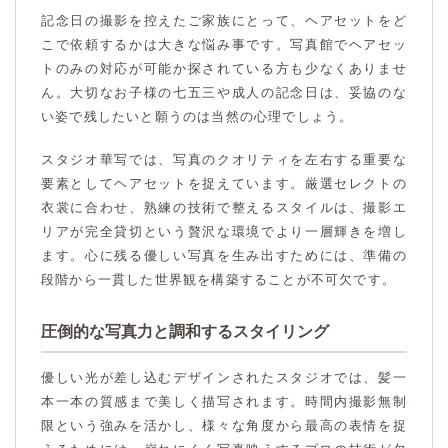
記念日の撮影を控えたご家族にとって、ヘアセットをど
こで依頼するかは大きな悩み事です。写真館でヘアセッ
トのみの対応が可能か探されている方も少なくありませ
ん。大切なお子様の七五三や成人の記念日は、妥協のな
い姿で残したいと願うのは当然の心理でしょう。
スタジオ華写では、写真のクオリティを左右する重要な
要素としてヘアセットを捉えています。厳選セレクトの
衣裳に合わせ、熟練の技術で整えるスタイルは、撮影エ
リアが完全貸切という贅沢な環境でより一層輝きを増し
ます。心に残る優しい写真を生み出すためには、準備の
段階から一貫した世界観を構築することが不可欠です。
圧倒的な写真力と調和するスタイリング
優しい光が差し込むデザインされたスタジオでは、髪一
本一本の質感まで美しく描写されます。時間内撮影無制
限という強みを活かし、様々な角度から最高の表情を捉