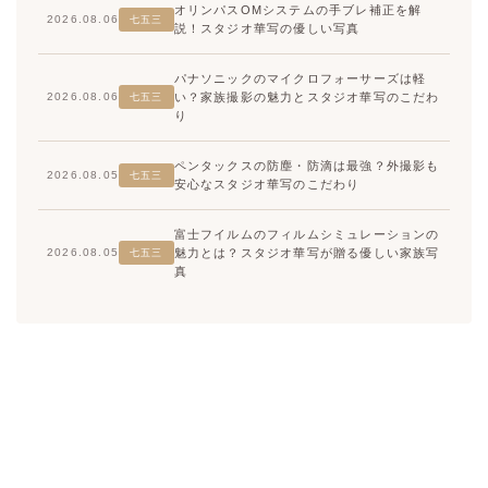
オリンパスOMシステムの手ブレ補正を解
2026.08.06
七五三
説！スタジオ華写の優しい写真
パナソニックのマイクロフォーサーズは軽
い？家族撮影の魅力とスタジオ華写のこだわ
2026.08.06
七五三
り
ペンタックスの防塵・防滴は最強？外撮影も
2026.08.05
七五三
安心なスタジオ華写のこだわり
富士フイルムのフィルムシミュレーションの
魅力とは？スタジオ華写が贈る優しい家族写
2026.08.05
七五三
真