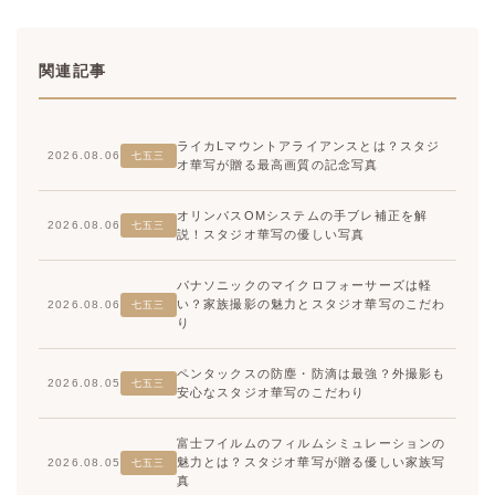
関連記事
ライカLマウントアライアンスとは？スタジ
2026.08.06
七五三
オ華写が贈る最高画質の記念写真
オリンパスOMシステムの手ブレ補正を解
2026.08.06
七五三
説！スタジオ華写の優しい写真
パナソニックのマイクロフォーサーズは軽
い？家族撮影の魅力とスタジオ華写のこだわ
2026.08.06
七五三
り
ペンタックスの防塵・防滴は最強？外撮影も
2026.08.05
七五三
安心なスタジオ華写のこだわり
富士フイルムのフィルムシミュレーションの
魅力とは？スタジオ華写が贈る優しい家族写
2026.08.05
七五三
真