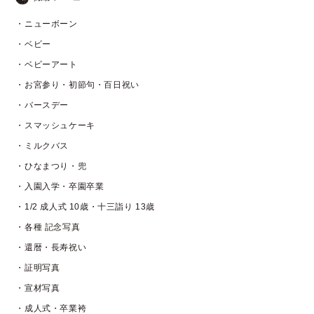
・ニューボーン
・ベビー
・ベビーアート
・お宮参り・初節句・百日祝い
・バースデー
・スマッシュケーキ
・ミルクバス
・ひなまつり・兜
・入園入学・卒園卒業
・1/2 成人式 10歳・十三詣り 13歳
・各種 記念写真
・還暦・長寿祝い
・証明写真
・宣材写真
・成人式・卒業袴