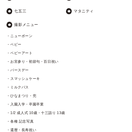
七五三
マタニティ
撮影メニュー
・ニューボーン
・ベビー
・ベビーアート
・お宮参り・初節句・百日祝い
・バースデー
・スマッシュケーキ
・ミルクバス
・ひなまつり・兜
・入園入学・卒園卒業
・1/2 成人式 10歳・十三詣り 13歳
・各種 記念写真
・還暦・長寿祝い