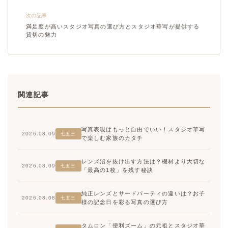
次の記事
満足度が高いスタジオ写真の選び方とスタジオ華写が提供する
貸切の魅力
関連記事
写真表現はもっと自由でいい！スタジオ華写
2026.08.09
七五三
で楽しむ家族のカタチ
レンズ沼を抜け出す方法は？機材より大切な
2026.08.09
七五三
「最高の1枚」を残す秘訣
純正レンズとサードパーティの違いは？お子
2026.08.08
七五三
様の記念日を彩る写真の選び方
タムロン「便利ズーム」の元祖とスタジオ華