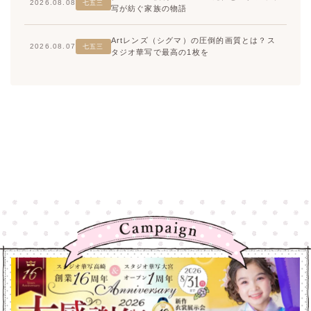
2026.08.08
七五三
写が紡ぐ家族の物語
Artレンズ（シグマ）の圧倒的画質とは？ス
2026.08.07
七五三
タジオ華写で最高の1枚を
高崎店
高崎店
大宮店
大宮店