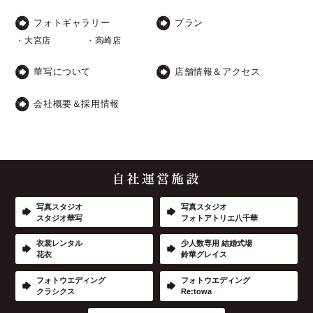
フォトギャラリー
プラン
・大宮店
・高崎店
華写について
店舗情報＆アクセス
会社概要＆採用情報
写真スタジオ
写真スタジオ
スタジオ華写
フォトアトリエ八千華
衣裳レンタル
少人数専用 結婚式場
花衣
鈴華グレイス
フォトウエディング
フォトウエディング
クラシクス
Re:towa