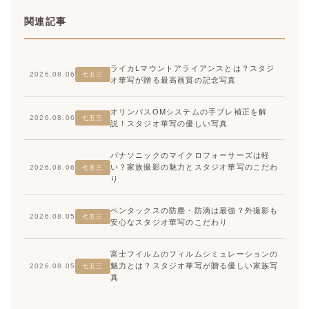
関連記事
ライカLマウントアライアンスとは？スタジ
2026.08.06
七五三
オ華写が贈る最高画質の記念写真
オリンパスOMシステムの手ブレ補正を解
2026.08.06
七五三
説！スタジオ華写の優しい写真
パナソニックのマイクロフォーサーズは軽
い？家族撮影の魅力とスタジオ華写のこだわ
2026.08.06
七五三
り
ペンタックスの防塵・防滴は最強？外撮影も
2026.08.05
七五三
安心なスタジオ華写のこだわり
富士フイルムのフィルムシミュレーションの
魅力とは？スタジオ華写が贈る優しい家族写
2026.08.05
七五三
真