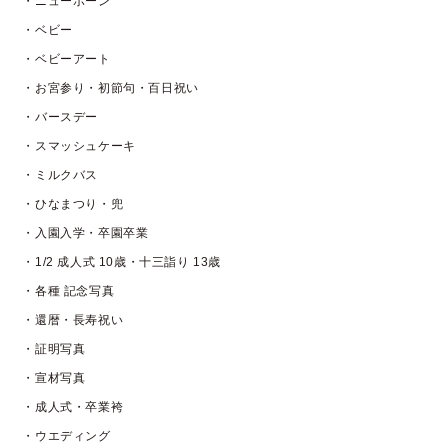
・ニューボーン
・ベビー
・ベビーアート
・お宮参り・初節句・百日祝い
・バースデー
・スマッシュケーキ
・ミルクバス
・ひなまつり・兜
・入園入学・卒園卒業
・1/2 成人式 10歳・十三詣り 13歳
・各種 記念写真
・還暦・長寿祝い
・証明写真
・宣材写真
・成人式・卒業袴
・ウエディング