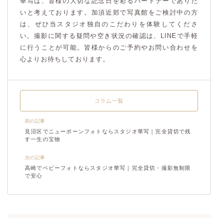
華写は、皆様の大切な記念日を彩るパートナーでありた
いと考えております。加須近郊で写真館をご検討中の方
は、ぜひ当スタジオ独自のこだわりを体験してくださ
い。撮影に関する疑問や空き状況の確認は、LINEで手軽
に行うことが可能。皆様からのご予約やお問い合わせを
心よりお待ちしております。
コラム一覧
前の記事
見沼区でニューボーンフォトならスタジオ華写｜完全貸切で残
す一生の宝物
次の記事
高崎でベビーフォトならスタジオ華写｜完全貸切・撮影無制限
で安心