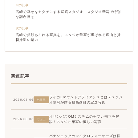
前の記事
高崎で幸せをカタチにする写真スタジオ｜スタジオ華写で特別
な記念日を
次の記事
高崎で笑顔あふれる写真を。スタジオ華写が選ばれる理由と貸
切撮影の魅力
関連記事
ライカLマウントアライアンスとは？スタジ
2026.08.06
七五三
オ華写が贈る最高画質の記念写真
オリンパスOMシステムの手ブレ補正を解
2026.08.06
七五三
説！スタジオ華写の優しい写真
パナソニックのマイクロフォーサーズは軽