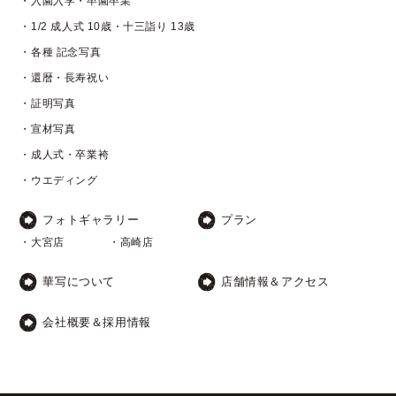
・入園入学・卒園卒業
・1/2 成人式 10歳・十三詣り 13歳
・各種 記念写真
・還暦・長寿祝い
・証明写真
・宣材写真
・成人式・卒業袴
・ウエディング
フォトギャラリー
プラン
・大宮店
・高崎店
華写について
店舗情報＆アクセス
会社概要＆採用情報