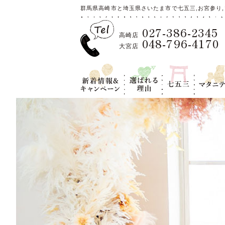
群馬県高崎市と埼玉県さいたま市で七五三,お宮参り,
027-386-2345
高崎店
048-796-4170
大宮店
新着情報＆キ
選ばれる理
七五三
マタニテ
ャンペーン
由