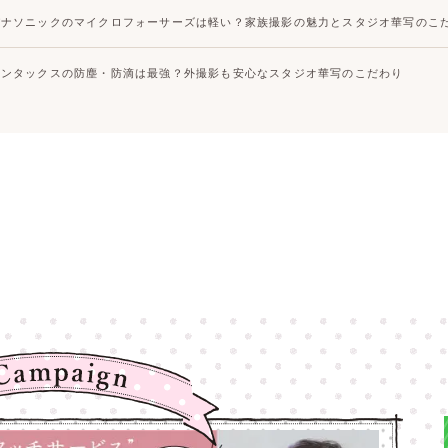
パナソニックのマイクロフォーサーズは軽い？家族撮影の魅力とスタジオ華写のこ
ペンタックスの防塵・防滴は最強？外撮影も安心なスタジオ華写のこだわり