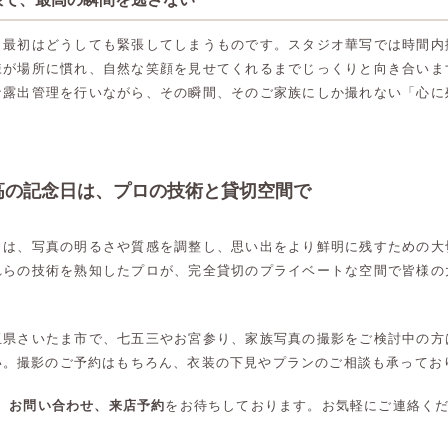
大宮店
大宮店
、最初はどうしても緊張してしまうものです。スタジオ華写では時間内
様が場所に慣れ、自然な笑顔を見せてくれるまでじっくりと向き合いま
な露出管理を行いながら、その瞬間、そのご家族にしか撮れない「心に
高の記念日は、プロの技術と貸切空間で
」は、写真の明るさや質感を調整し、思い出をより鮮明に残すための大
れらの技術を熟知したプロが、完全貸切のプライベートな空間で皆様の
玉県さいたま市で、七五三やお宮参り、家族写真の撮影をご検討中の方
い。撮影のご予約はもちろん、衣装の下見やプランのご相談も承ってお
談、お問い合わせ、来店予約
をお待ちしております。お気軽にご連絡く