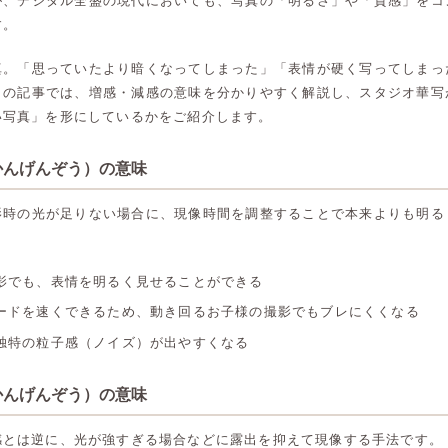
が、デジタル全盛の現代においても、写真の「明るさ」や「質感」をコ
す。
真。「思っていたより暗くなってしまった」「表情が硬く写ってしまっ
この記事では、増感・減感の意味を分かりやすく解説し、スタジオ華写
い写真」を形にしているかをご紹介します。
かんげんぞう）の意味
影時の光が足りない場合に、現像時間を調整することで本来よりも明る
影でも、表情を明るく見せることができる
ードを速くできるため、動き回るお子様の撮影でもブレにくくなる
独特の粒子感（ノイズ）が出やすくなる
かんげんぞう）の意味
感とは逆に、光が強すぎる場合などに露出を抑えて現像する手法です。