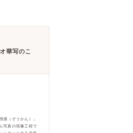
オ華写のこ
増感（ぞうかん）」
ム写真の現像工程で