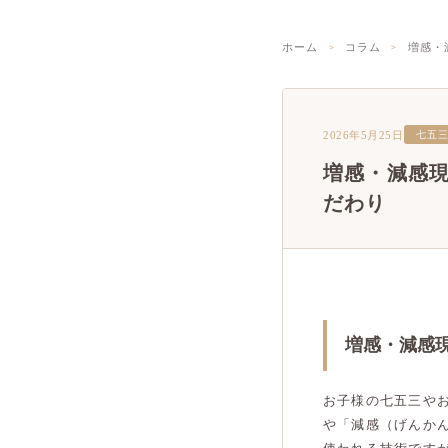
ホーム
コラム
増感・
2026年5月25日
七五
増感・減感
だわり
増感・減感
お子様の七五三や
や「減感（げんか