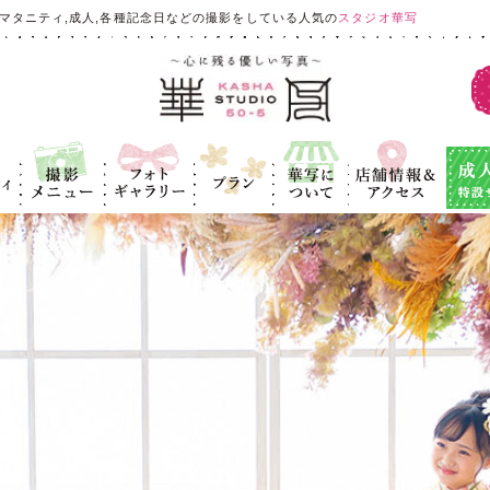
マタニティ,成人,各種記念日などの撮影をしている人気の
スタジオ華写
ィ
撮影メニュ
フォトギャラ
プラン
華写につい
店舗情報＆ア
成人式
ー
リー
て
クセス