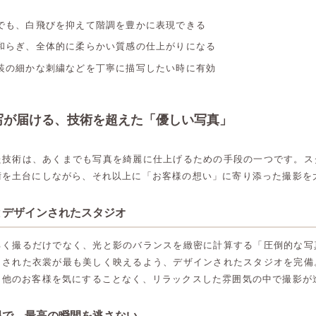
でも、白飛びを抑えて階調を豊かに表現できる
和らぎ、全体的に柔らかい質感の仕上がりになる
装の細かな刺繍などを丁寧に描写したい時に有効
写が届ける、技術を超えた「優しい写真」
た技術は、あくまでも写真を綺麗に仕上げるための手段の一つです。ス
術を土台にしながら、それ以上に「お客様の想い」に寄り添った撮影を
とデザインされたスタジオ
るく撮るだけでなく、光と影のバランスを緻密に計算する「圧倒的な写
トされた衣裳が最も美しく映えるよう、デザインされたスタジオを完備
、他のお客様を気にすることなく、リラックスした雰囲気の中で撮影が
高崎店
高崎店
限で、最高の瞬間を逃さない