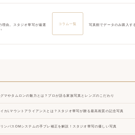
コラム一覧
の理由。スタジオ華写が厳選
写真館でデータのみ購入す
い
シグマやタムロンの魅力とは？プロが語る家族写真とレンズのこだわり
ライカLマウントアライアンスとは？スタジオ華写が贈る最高画質の記念写真
オリンパスOMシステムの手ブレ補正を解説！スタジオ華写の優しい写真