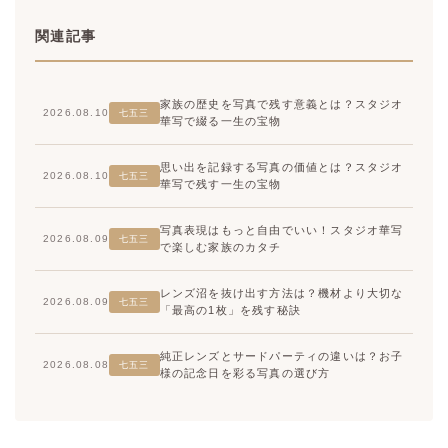
関連記事
家族の歴史を写真で残す意義とは？スタジオ
2026.08.10
七五三
華写で綴る一生の宝物
思い出を記録する写真の価値とは？スタジオ
2026.08.10
七五三
華写で残す一生の宝物
写真表現はもっと自由でいい！スタジオ華写
2026.08.09
七五三
で楽しむ家族のカタチ
レンズ沼を抜け出す方法は？機材より大切な
2026.08.09
七五三
「最高の1枚」を残す秘訣
純正レンズとサードパーティの違いは？お子
2026.08.08
七五三
様の記念日を彩る写真の選び方