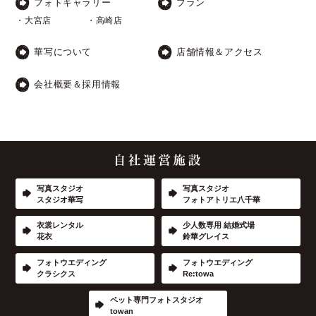
フォトギャラリー
プラン
・大宮店
・高崎店
華写について
店舗情報＆アクセス
会社概要＆採用情報
写真スタジオ
写真スタジオ
スタジオ華写
フォトアトリエ八千華
衣裳レンタル
少人数専用 結婚式場
花衣
鈴華グレイス
フォトウエディング
フォトウエディング
クラシクス
Re:towa
ペット専門フォトスタジオ
towan