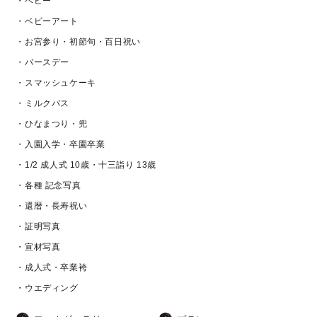
・ベビー
・ベビーアート
・お宮参り・初節句・百日祝い
・バースデー
・スマッシュケーキ
・ミルクバス
・ひなまつり・兜
・入園入学・卒園卒業
・1/2 成人式 10歳・十三詣り 13歳
・各種 記念写真
・還暦・長寿祝い
・証明写真
・宣材写真
・成人式・卒業袴
・ウエディング